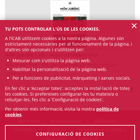
×
TU POTS CONTROLAR L'ÚS DE LES COOKIES.
A l’ICAB utilitzem cookies a la nostra pàgina. Algunes són
estrictament necessàries per al funcionament de la pàgina, i
d'altres són opcionals i s'utilitzen per:
MÓN JURÍDIC / 336 - AGOST-SETEMBRE 2021
Mesurar com s'utilitza la pàgina web.
Món Jurídic
núm. 336, corresponent als mesos d'agost-
Habilitar la personalització de la pàgina web.
setembre de 2021
Per a funcions de publicitat, màrqueting i xarxes socials.
En fer clic a 'Acceptar totes', acceptes la instal·lació de totes
DESCARREGAR 336 (7.606451034545898 MB)
les cookies. Si prefereixes configurar-les tu mateix/a o
rebutjar-les, fes clic a 'Configuració de cookies'.
Per obtenir més informació, visita la nostra
política de
cookies
.
MAPA WEB
ACCESSIBILITAT
AVÍS LEGAL
PRIVADESA
COOKIES
CONDICIONS GENERALS
CONFIGURACIÓ DE COOKIES
QUALITAT
CODI ÈTIC