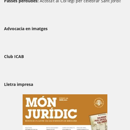
Passes perdudes:
Acosta’t al Col·legi per celebrar Sant Jordi!
Advocacia en imatges
Club ICAB
Lletra impresa