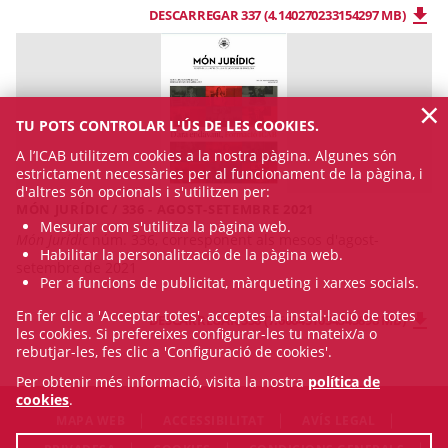
DESCARREGAR 337 (4.140270233154297 MB)
×
TU POTS CONTROLAR L'ÚS DE LES COOKIES.
A l’ICAB utilitzem cookies a la nostra pàgina. Algunes són
estrictament necessàries per al funcionament de la pàgina, i
d'altres són opcionals i s'utilitzen per:
MÓN JURÍDIC / 336 - AGOST-SETEMBRE 2021
Mesurar com s'utilitza la pàgina web.
Món Jurídic
núm. 336, corresponent als mesos d'agost-
Habilitar la personalització de la pàgina web.
setembre de 2021
Per a funcions de publicitat, màrqueting i xarxes socials.
En fer clic a 'Acceptar totes', acceptes la instal·lació de totes
DESCARREGAR 336 (7.606451034545898 MB)
les cookies. Si prefereixes configurar-les tu mateix/a o
rebutjar-les, fes clic a 'Configuració de cookies'.
Per obtenir més informació, visita la nostra
política de
cookies
.
MAPA WEB
ACCESSIBILITAT
AVÍS LEGAL