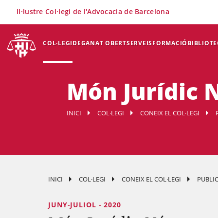
×
Il·lustre Col·legi de l'Advocacia de Barcelona
COL·LEGI
DEGANAT OBERT
SERVEIS
FORMACIÓ
BIBLIOTE
Món Jurídic 
INICI
COL·LEGI
CONEIX EL COL·LEGI
INICI
COL·LEGI
CONEIX EL COL·LEGI
PUBLI
JUNY-JULIOL - 2020