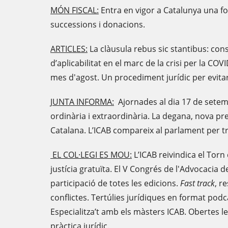
MÓN FISCAL:
Entra en vigor a Catalunya una for
successions i donacions.
ARTICLES:
La clàusula rebus sic stantibus: const
d’aplicabilitat en el marc de la crisi per la COVI
mes d'agost. Un procediment jurídic per evitar e
JUNTA INFORMA:
Ajornades al dia 17 de sete
ordinària i extraordinària. La degana, nova pr
Catalana. L’ICAB compareix al parlament per 
EL COL·LEGI ES MOU:
L’ICAB reivindica el Torn 
justícia gratuïta. El V Congrés de l'Advocacia 
participació de totes les edicions.
Fast track
, r
conflictes. Tertúlies jurídiques en format podcas
Especialitza’t amb els màsters ICAB. Obertes l
pràctica jurídic.