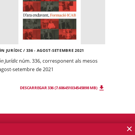
N JURÍDIC / 336 - AGOST-SETEMBRE 2021
n Jurídic
núm. 336, corresponent als mesos
agost-setembre de 2021
DESCARREGAR 336 (7.606451034545898 MB)
×