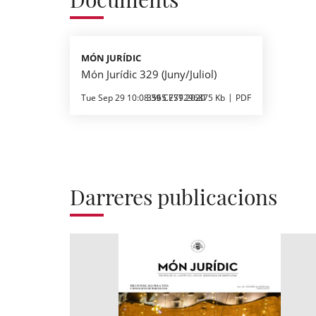
MÓN JURÍDIC
Món Jurídic 329 (Juny/Juliol)
Tue Sep 29 10:08:39 CEST 2020
3565.779296875 Kb
PDF
Darreres publicacions