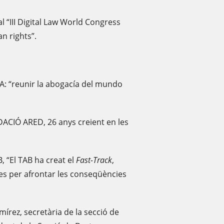
al “III Digital Law World Congress
an rights”.
A: “reunir la abogacía del mundo
DACIÓ ARED, 26 anys creient en les
, “El TAB ha creat el
Fast-Track
,
ctes per afrontar les conseqüències
írez, secretària de la secció de