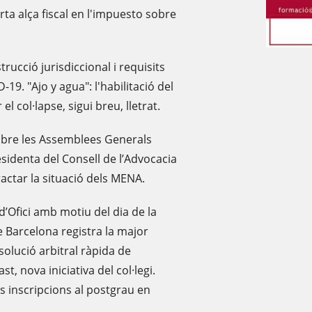
ta alça fiscal en l'impuesto sobre
rucció jurisdiccional i requisits
D-19. "Ajo y agua": l'habilitació del
l col·lapse, sigui breu, lletrat.
mbre les Assemblees Generals
esidenta del Consell de l’Advocacia
tractar la situació dels MENA.
d’Ofici amb motiu del dia de la
de Barcelona registra la major
esolució arbitral ràpida de
t, nova iniciativa del col·legi.
es inscripcions al postgrau en