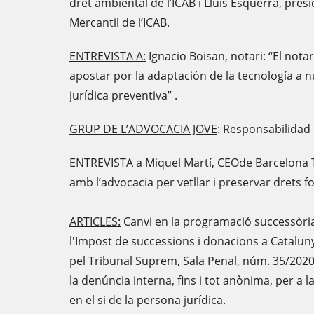
dret ambiental de l’ICAB i Lluís Esquerra, pres
Mercantil de l’ICAB.
ENTREVISTA A:
Ignacio Boisan, notari: “El nota
apostar por la adaptación de la tecnología a 
jurídica preventiva” .
GRUP DE L’ADVOCACIA JOVE
: Responsabilidad ci
ENTREVISTA
a Miquel Martí, CEOde Barcelona Te
amb l’advocacia per vetllar i preservar drets 
ARTICLES:
Canvi en la programació successòri
l'Impost de successions i donacions a Cataluny
pel Tribunal Suprem, Sala Penal, núm. 35/2020,
la denúncia interna, fins i tot anònima, per a l
en el si de la persona jurídica.