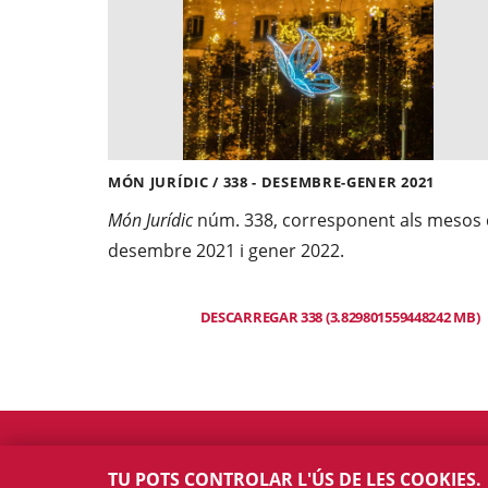
MÓN JURÍDIC / 338 - DESEMBRE-GENER 2021
Món Jurídic
núm. 338, corresponent als mesos
desembre 2021 i gener 2022.
DESCARREGAR 338 (3.829801559448242 MB)
TU POTS CONTROLAR L'ÚS DE LES COOKIES.