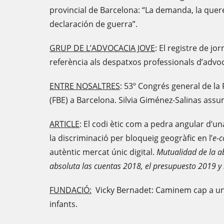
provincial de Barcelona: “La demanda, la quere
declaración de guerra”.
GRUP DE L’ADVOCACIA JOVE
: El registre de jo
referència als despatxos professionals d’advoc
ENTRE NOSALTRES
: 53º Congrés general de l
(FBE) a Barcelona. Silvia Giménez-Salinas assum
ARTICLE
: El codi ètic com a pedra angular d’una
la discriminació per bloqueig geogràfic en l’
e-
autèntic mercat únic digital.
Mutualidad de la 
absoluta las cuentas 2018, el presupuesto 2019 y 
FUNDACIÓ:
Vicky Bernadet: Caminem cap a un
infants.