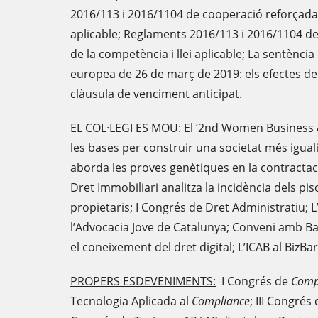
2016/113 i 2016/1104 de cooperació reforçada e
aplicable; Reglaments 2016/113 i 2016/1104 de
de la competència i llei aplicable; La sentència 
europea de 26 de març de 2019: els efectes de l
clàusula de venciment anticipat.
EL COL·LEGI ES MOU
: El ‘2nd Women Business
les bases per construir una societat més iguali
aborda les proves genètiques en la contractac
Dret Immobiliari analitza la incidència dels pis
propietaris; I Congrés de Dret Administratiu; L
l’Advocacia Jove de Catalunya; Conveni amb B
el coneixement del dret digital; L’ICAB al BizB
PROPERS ESDEVENIMENTS:
I Congrés de
Comp
Tecnologia Aplicada al
Compliance
; III Congrés