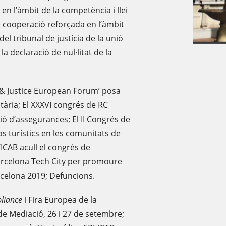
n l’àmbit de la competència i llei
 cooperació reforçada en l’àmbit
del tribunal de justícia de la unió
a declaració de nul·litat de la
 & Justice European Forum’ posa
tària; El XXXVI congrés de RC
ió d’assegurances; El II Congrés de
os turístics en les comunitats de
’ICAB acull el congrés de
arcelona Tech City per promoure
arcelona 2019; Defuncions.
liance
i Fira Europea de la
 de Mediació, 26 i 27 de setembre;