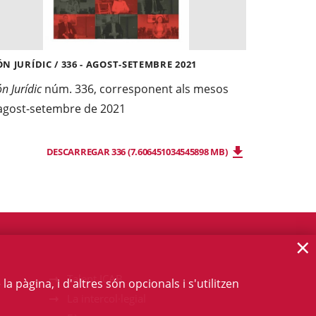
N JURÍDIC / 336 - AGOST-SETEMBRE 2021
n Jurídic
núm. 336, corresponent als mesos
agost-setembre de 2021
DESCARREGAR 336 (7.606451034545898 MB)
×
Talent ICAB
 pàgina, i d'altres són opcionals i s'utilitzen
La intercol·legial