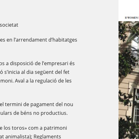
 societat
des en l’arrendament d’habitatges
s a disposició de l’empresari és
 s’inicia al dia següent del fet
moni. Aval a la regulació de les
i del termini de pagament del nou
tulars de béns no productius.
 de los toros» com a patrimoni
itat animalista); Reglaments