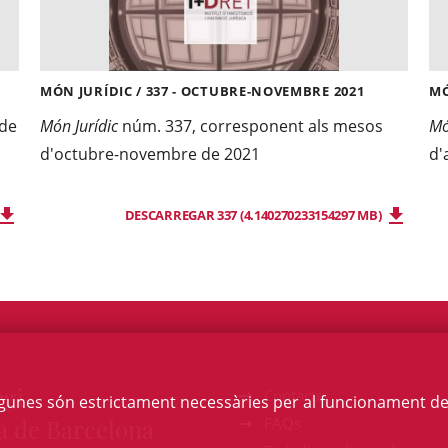
MÓN JURÍDIC / 337 - OCTUBRE-NOVEMBRE 2021
MÓ
 de
Món Jurídic
núm. 337, corresponent als mesos
Mó
d'octubre-novembre de 2021
d'
DESCARREGAR 337 (4.140270233154297 MB)
egi
Contacte
Algunes són estrictament necessàries per al funcionament de la
a de Barcelona
FAQs