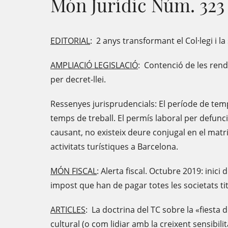
Món Jurídic Núm. 323
EDITORIAL
: 2 anys transformant el Col·legi i la
AMPLIACIÓ LEGISLACIÓ
: Contenció de les ren
per decret-llei.
Ressenyes jurisprudencials: El període de temp
temps de treball. El permís laboral per defunció
causant, no existeix deure conjugal en el matri
activitats turístiques a Barcelona.
MÓN FISCAL
: Alerta fiscal. Octubre 2019: inic
impost que han de pagar totes les societats ti
ARTICLES
: La doctrina del TC sobre la «fiesta
cultural (o com lidiar amb la creixent sensibil