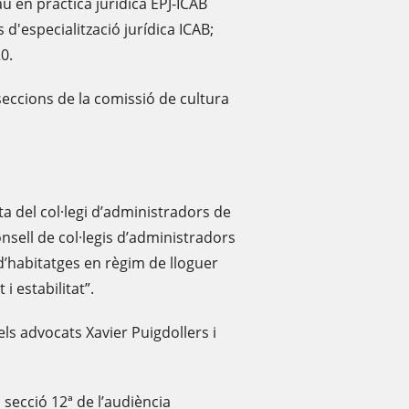
u en pràctica jurídica EPJ-ICAB
 d'especialització jurídica ICAB;
0.
seccions de la comissió de cultura
 del col·legi d’administradors de
nsell de col·legis d’administradors
 d’habitatges en règim de lloguer
i estabilitat”.
els advocats Xavier Puigdollers i
 secció 12ª de l’audiència