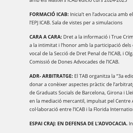
amb els Màsters ICAB edició curs 2024-2025
FORMACIÓ ICAB:
Inicia’t en l’advocacia amb e
l’EPJ ICAB. Sala de vistes per a simulacions
CARA A CARA:
Dret a la informació i True Cri
a la intimitat i l’honor amb la participació del
vocal de la Secció de Dret Penal de l’ICAB, i Ol
Comissió de Dones Advocades de l’ICAB.
ADR- ARBITRATGE:
El TAB organitza la “3a edic
donar a conèixer aspectes pràctic de l’arbitratg
de Graduats Socials de Barcelona, Girona i Llei
en la mediació mercantil, impulsat pel Centre
col·laboració entre l’ICAB i la Florida Internatio
ESPAI CRAJ: EN DEFENSA DE L’ADVOCACIA.
In