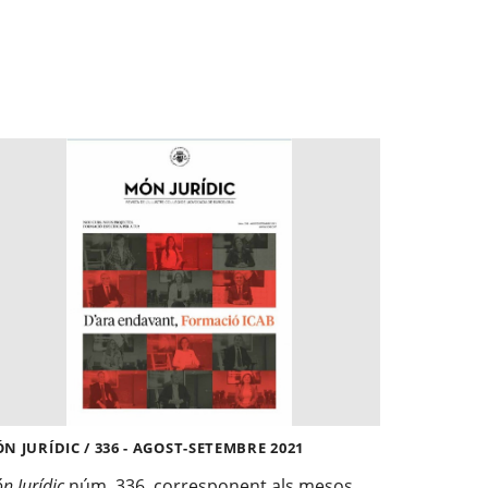
N JURÍDIC / 336 - AGOST-SETEMBRE 2021
n Jurídic
núm. 336, corresponent als mesos