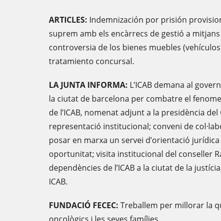
ARTICLES:
Indemnización por prisión provision
suprem amb els encàrrecs de gestió a mitjans
controversia de los bienes muebles (vehículos
tratamiento concursal.
LA JUNTA INFORMA:
L’ICAB demana al govern m
la ciutat de barcelona per combatre el fenomen
de l’ICAB, nomenat adjunt a la presidència del 
representació institucional; conveni de col·labo
posar en marxa un servei d’orientació jurídic
oportunitat; visita institucional del conseller
dependències de l’ICAB a la ciutat de la justíc
ICAB.
FUNDACIÓ FECEC:
Treballem per millorar la q
oncològics i les seves famílies