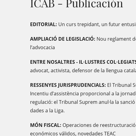
ICAB - Publicación
EDITORIAL:
Un curs trepidant, un futur entus
AMPLIACIÓ DE LEGISLACIÓ:
Nou reglament de
l’advocacia
ENTRE NOSALTRES - IL·LUSTRES COL·LEGIAT
advocat, activista, defensor de la llengua catala
RESSENYES JURISPRUDENCIALS:
El Tribunal 
Incentiu d’assistència proporcional a la jornada 
regulació: el Tribunal Suprem anul·la la sanció
dades a la Liga.
MÓN FISCAL:
Operaciones de reestructuració
económicos válidos, novedades TEAC