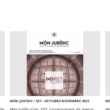
MÓN JURÍDIC / 337 - OCTUBRE-NOVEMBRE 2021
MÓ
 de
Món Jurídic
núm. 337, corresponent als mesos
Mó