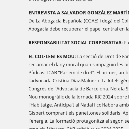
ENTREVISTA A SALVADOR GONZÁLEZ MARTÍ
De La Abogacía Española (CGAE) i degà del Col
Abogacía debe recuperar el papel central en la
RESPONSABILITAT SOCIAL CORPORATIVA:
Fu
EL COL·LEGI ES MOU:
La secció de Dret de Fam
reclamar el dany moral quan s’impaguin les p
Pòdcast ICAB “Parlem de dret”: El primer, amb
l’advocada Cristina Díaz-Malnero. La Intel·ligènc
Congrés de l’Advocacia de Barcelona. Neix la S
Nou monogràfic de la Jornada RJC 2024 sobre la
l’Habitatge. Anticipa’t al Nadal i col·labora a
Gispert comprant els panettones solidaris. Apu
l'energia. La formació protagonitza el segon se