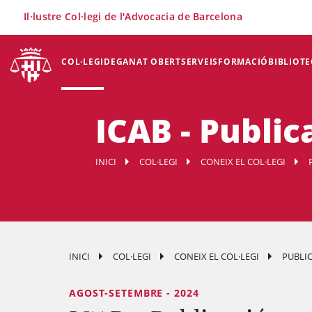
×
Il·lustre Col·legi de l'Advocacia de Barcelona
COL·LEGI
DEGANAT OBERT
SERVEIS
FORMACIÓ
BIBLIOTE
ICAB - Public
INICI
COL·LEGI
CONEIX EL COL·LEGI
INICI
COL·LEGI
CONEIX EL COL·LEGI
PUBLI
AGOST-SETEMBRE - 2024