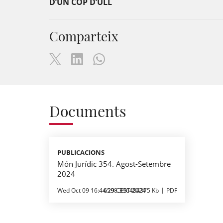
D’UN COP D’ULL
Comparteix
Documents
PUBLICACIONS
Món Jurídic 354. Agost-Setembre
2024
Wed Oct 09 16:44:29 CEST 2024
6598.396484375 Kb
PDF