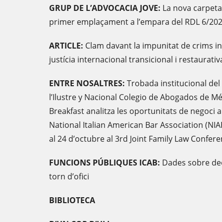
GRUP DE L’ADVOCACIA JOVE:
La nova carpeta j
primer emplaçament a l’empara del RDL 6/20
ARTICLE:
Clam davant la impunitat de crims int
justícia internacional transicional i restaurativ
ENTRE NOSALTRES:
Trobada institucional del 
l’Ilustre y Nacional Colegio de Abogados de Méx
Breakfast analitza les oportunitats de negoci a
National Italian American Bar Association (NIABA
al 24 d’octubre al 3rd Joint Family Law Confe
FUNCIONS PÚBLIQUES ICAB:
Dades sobre deon
torn d’ofici
BIBLIOTECA