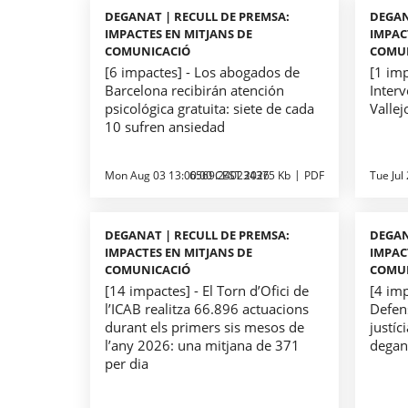
DEGANAT | RECULL DE PREMSA:
DEGAN
IMPACTES EN MITJANS DE
IMPAC
COMUNICACIÓ
COMU
[6 impactes] - Los abogados de
[1 imp
Barcelona recibirán atención
Interv
psicológica gratuita: siete de cada
Vallej
10 sufren ansiedad
Mon Aug 03 13:00:00 CEST 2026
6569.240234375 Kb
PDF
Tue Jul
DEGANAT | RECULL DE PREMSA:
DEGAN
IMPACTES EN MITJANS DE
IMPAC
COMUNICACIÓ
COMU
[14 impactes] - El Torn d’Ofici de
[4 imp
l’ICAB realitza 66.896 actuacions
Defens
durant els primers sis mesos de
justíc
l’any 2026: una mitjana de 371
degan
per dia