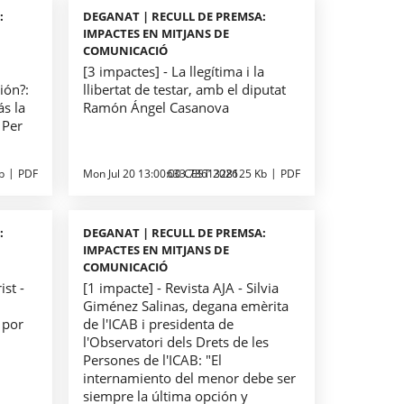
:
DEGANAT | RECULL DE PREMSA:
IMPACTES EN MITJANS DE
COMUNICACIÓ
[3 impactes] - La llegítima i la
ión?:
llibertat de testar, amb el diputat
ás la
Ramón Ángel Casanova
 Per
b
PDF
Mon Jul 20 13:00:00 CEST 2026
633.7861328125 Kb
PDF
:
DEGANAT | RECULL DE PREMSA:
IMPACTES EN MITJANS DE
COMUNICACIÓ
ist -
[1 impacte] - Revista AJA - Silvia
Giménez Salinas, degana emèrita
 por
de l'ICAB i presidenta de
l'Observatori dels Drets de les
Persones de l'ICAB: "El
internamiento del menor debe ser
siempre la última opción y