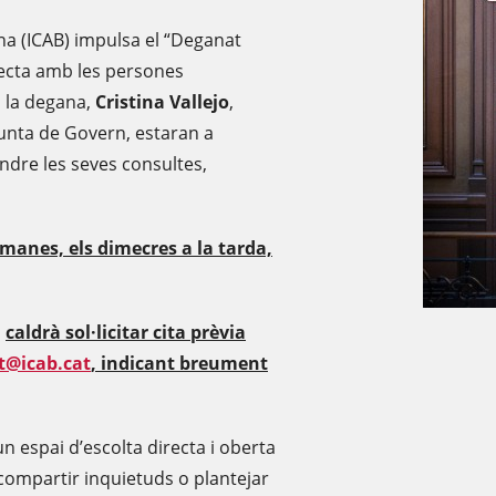
ona (ICAB) impulsa el “Deganat
recta amb les persones
a, la degana,
Cristina Vallejo
,
Junta de Govern, estaran a
tendre les seves consultes,
tmanes, els dimecres a la tarda,
,
caldrà sol·licitar cita prèvia
t@icab.cat
, indicant breument
un espai d’escolta directa i oberta
 compartir inquietuds o plantejar