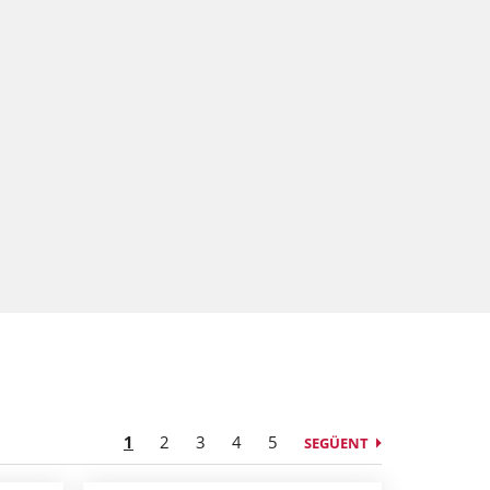
1
2
3
4
5
SEGÜENT