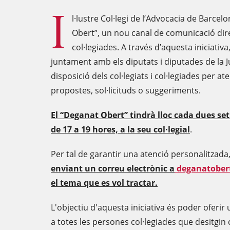
I
l·lustre Col·legi de l’Advocacia de Barcel
Obert”, un nou canal de comunicació di
col·legiades. A través d’aquesta iniciativ
juntament amb els diputats i diputades de la 
disposició dels col·legiats i col·legiades per a
propostes, sol·licituds o suggeriments.
El “Deganat Obert” tindrà lloc cada dues se
de 17 a 19 hores, a la seu col·legial
.
Per tal de garantir una atenció personalitzada
enviant un correu electrònic a
deganatober
el tema que es vol tractar.
L'objectiu d'aquesta iniciativa és poder oferir 
a totes les persones col·legiades que desitgin