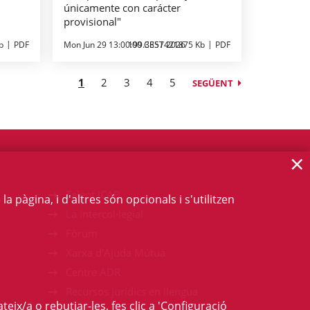
únicamente con carácter
provisional"
b
PDF
Mon Jun 29 13:00:00 CEST 2026
199.3857421875 Kb
PDF
1
2
3
4
5
SEGÜENT
×
Talent ICAB
 pàgina, i d'altres són opcionals i s'utilitzen
La intercol·legial
Fòrum
Xarxa d'Ajuda Mútua
Centre ADR
Recursos jurídics en llengua
teix/a o rebutjar-les, fes clic a 'Configuració