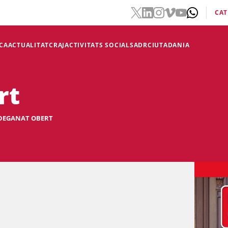
CAT
CA
ACTUALITAT
CRAJ
ACTIVITATS SOCIALS
ADR
CIUTADANIA
rt
DEGANAT OBERT