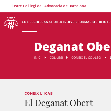
×
Il·lustre Col·legi de l'Advocacia de Barcelona
COL·LEGI
DEGANAT OBERT
SERVEIS
FORMACIÓ
BIBLIOTE
Deganat Obe
INICI
COL·LEGI
CONEIX EL COL·LEGI
CONEIX L'ICAB
El Deganat Obert