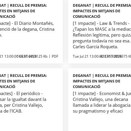
AT | RECULL DE PREMSA:
DEGANAT | RECULL DE PREMSA
TES EN MITJANS DE
IMPACTES EN MITJANS DE
NICACIÓ
COMUNICACIÓ
acte] - El Diario Montañés,
[1 impacte] - Law & Trends -
enció de la degana, Cristina
¿Tapan los MASC a la mediac
o.
Reflexión legítima, pero quiz
pregunta todavía no sea esa.
Carles García Roqueta.
 21 13:00:00 CEST 2026
166.814453125 Kb
PDF
Tue Jul 21 13:00:00 CEST 2026
423.9130859375 K
AT | RECULL DE PREMSA:
DEGANAT | RECULL DE PREMSA
TES EN MITJANS DE
IMPACTES EN MITJANS DE
NICACIÓ
COMUNICACIÓ
actes] - El periódico -
[1 impacte] - Economist & Jur
ar la igualtat davant la
Cristina Vallejo, una decana
ia, per Cristina Vallejo,
llamada a liderar la abogacía
a de l'ICAB.
su pragmatismo y eficaci