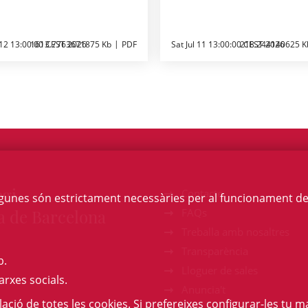
 12 13:00:00 CEST 2026
1613.7763671875 Kb
PDF
Sat Jul 11 13:00:00 CEST 2026
218.244140625 K
egi
Contacte
Algunes són estrictament necessàries per al funcionament de la
a de Barcelona
FAQs
Treballa amb nosaltres
Transparència
b.
Lloguer de sales
arxes socials.
Anuncia't
l·lació de totes les cookies. Si prefereixes configurar-les tu ma