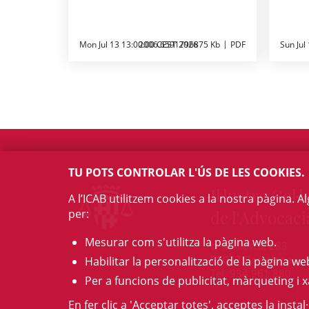
Mon Jul 13 13:00:00 CEST 2026
2006.6591796875 Kb
PDF
Sun Jul
TU POTS CONTROLAR L'ÚS DE LES COOKIES.
Il·lustre Col·l
A l’ICAB utilitzem cookies a la nostra pàgina. 
per:
de l'Advocaci
Mesurar com s'utilitza la pàgina web.
c/ Mallorca, 283
08037 Barcelona
Habilitar la personalització de la pàgina we
Tel. 934 961 880
Per a funcions de publicitat, màrqueting i x
En fer clic a 'Acceptar totes', acceptes la insta