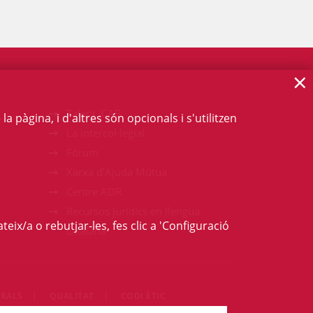
×
Talent ICAB
 pàgina, i d'altres són opcionals i s'utilitzen
La intercol·legial
Fòrum
Xarxa d'Ajuda Mútua
Centre ADR
Recursos jurídics en llengua
teix/a o rebutjar-les, fes clic a 'Configuració
catalana
RALS
QUALITAT
CODI ÈTIC