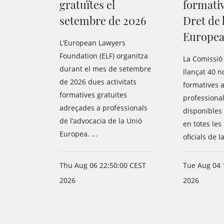
gratuïtes el
formati
setembre de 2026
Dret de 
Europe
L’European Lawyers
Foundation (ELF) organitza
La Comissió
durant el mes de setembre
llançat 40 n
de 2026 dues activitats
formatives 
formatives gratuïtes
professionals
adreçades a professionals
disponibles
de l’advocacia de la Unió
en totes les
Europea. ...
oficials de 
Thu Aug 06 22:50:00 CEST
Tue Aug 04 
2026
2026