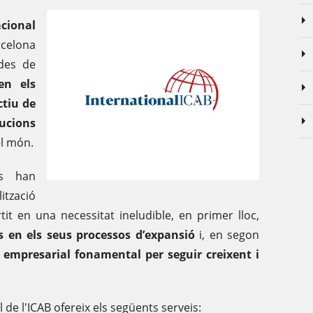
cional
rcelona
/des de
en els
ctiu de
ucions
l món.
es han
lització
tit en una necessitat ineludible, en primer lloc,
s en els seus processos d’expansió
i, en segon
a empresarial fonamental per seguir creixent i
de l'ICAB ofereix els següents serveis: