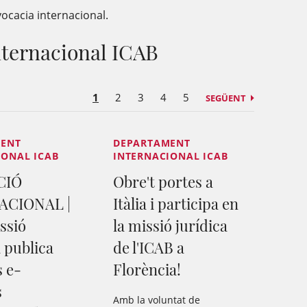
ocacia internacional.
nternacional ICAB
1
2
3
4
5
SEGÜENT
MENT
DEPARTAMENT
IONAL ICAB
INTERNACIONAL ICAB
CIÓ
Obre't portes a
ACIONAL |
Itàlia i participa en
ssió
la missió jurídica
 publica
de l'ICAB a
s e-
Florència!
s
Amb la voluntat de