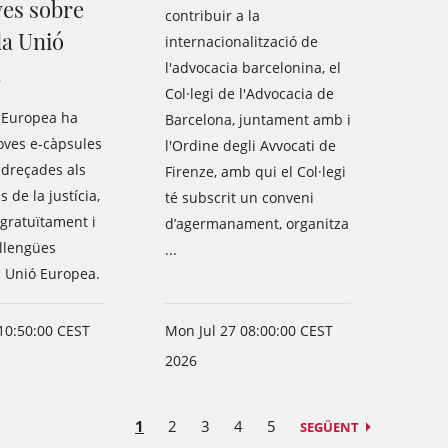
ves sobre
contribuir a la
la Unió
internacionalització de
a
l'advocacia barcelonina, el
Col·legi de l'Advocacia de
 Europea ha
Barcelona, juntament amb i
oves e-càpsules
l'Ordine degli Avvocati de
adreçades als
Firenze, amb qui el Col·legi
 de la justícia,
té subscrit un conveni
 gratuïtament i
d’agermanament, organitza
 llengües
...
la Unió Europea.
10:50:00 CEST
Mon Jul 27 08:00:00 CEST
2026
1
2
3
4
5
SEGÜENT