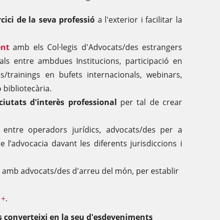
cici de la seva professió
a l'exterior i facilitar la
nt
amb els Col·legis d'Advocats/des estrangers
ls entre ambdues Institucions, participació en
es/trainings en bufets internacionals, webinars,
 bibliotecària.
ciutats d'interès professional
per tal de crear
entre operadors jurídics, advocats/des per a
de l’advocacia davant les diferents jurisdiccions i
amb advocats/des d'arreu del món, per establir
 +
.
s converteixi en la seu d'esdeveniments