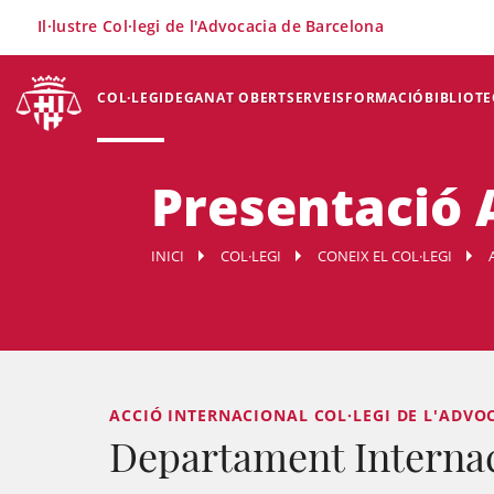
×
Il·lustre Col·legi de l'Advocacia de Barcelona
COL·LEGI
DEGANAT OBERT
SERVEIS
FORMACIÓ
BIBLIOTE
Presentació 
INICI
COL·LEGI
CONEIX EL COL·LEGI
ACCIÓ INTERNACIONAL COL·LEGI DE L'ADVO
Departament Interna