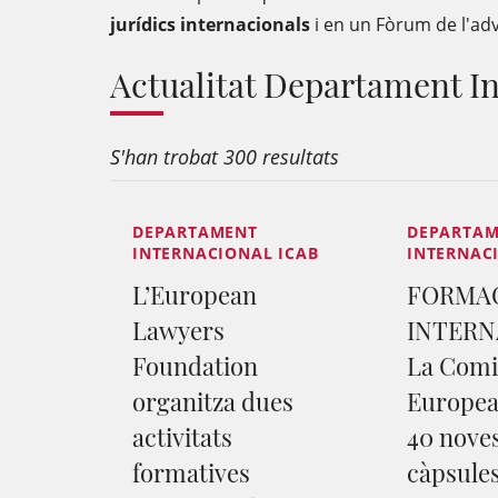
jurídics internacionals
i en un Fòrum de l'adv
Actualitat Departament I
S'han trobat 300 resultats
DEPARTAMENT
DEPARTA
INTERNACIONAL ICAB
INTERNAC
L’European
FORMA
Lawyers
INTERN
Foundation
La Comi
organitza dues
Europea
activitats
40 nove
formatives
càpsule