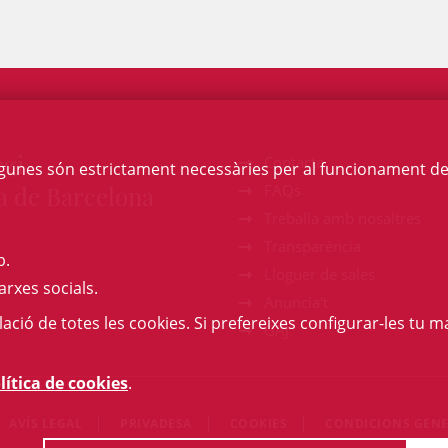
egi
Contacte
Algunes són estrictament necessàries per al funcionament de la
a de Barcelona
FAQs
Treballa amb nosaltres
Transparència
b.
Lloguer de sales
arxes socials.
Anuncia't
l·lació de totes les cookies. Si prefereixes configurar-les tu ma
GAJ
lítica de cookies
.
AVÍS LEGAL
PRIVADESA
COOKIES
CONDICIONS GENE