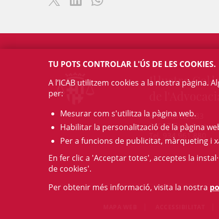
TU POTS CONTROLAR L'ÚS DE LES COOKIES.
Il·lustre Col·l
A l’ICAB utilitzem cookies a la nostra pàgina. 
per:
de l'Advocaci
Mesurar com s'utilitza la pàgina web.
c/ Mallorca, 283
08037 Barcelona
Habilitar la personalització de la pàgina we
Tel. 934 961 880
Per a funcions de publicitat, màrqueting i x
En fer clic a 'Acceptar totes', acceptes la insta
de cookies'.
Per obtenir més informació, visita la nostra
po
MAPA WEB
ACCESSIBILITAT