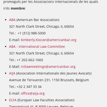
promoguts per les Associacions internacionals de les quals
n'és
membre
:
ABA
(American Bar Association)
321 North Clark Street, Chicago, IL 60654
Tel.: +1 (312) 988-5000
E-mail:
kimberly.Kocian@americanbar.org
ABA -
International Law Committee
321 North Clark Street, Chicago, IL 60654
Tel.: +1 202-662-1660
E-Mail:
intlawmeetings@americanbar.org
AIJA
(Association Internationale des Jeunes Avocats)
Avenue de Tervueren 231, 1150 Brussels, Belgium
Tel.: +32 2 347 33 34
E-mail:
office@aija.org
ELFA
(Europan Law Faculties Association)
Tiensestraat 41, B 3000 Leuven, Belgium