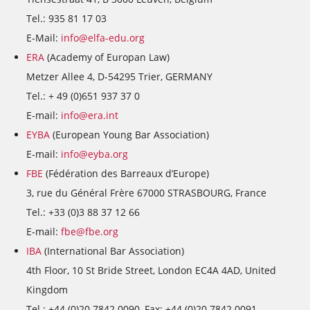
Tel.: 935 81 17 03
E-Mail:
info@elfa-edu.org
ERA
(Academy of Europan Law)
Metzer Allee 4, D-54295 Trier, GERMANY
Tel.: + 49 (0)651 937 37 0
E-mail:
info@era.int
EYBA
(European Young Bar Association)
E-mail:
info@eyba.org
FBE
(Fédération des Barreaux d’Europe)
3, rue du Général Frère 67000 STRASBOURG, France
Tel.: +33 (0)3 88 37 12 66
E-mail:
fbe@fbe.org
IBA
(International Bar Association)
4th Floor, 10 St Bride Street, London EC4A 4AD, United
Kingdom
Tel.: +44 (0)20 7842 0090, Fax: +44 (0)20 7842 0091