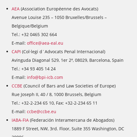
AEA
(Association Européenne des Avocats)
Avenue Louise 235 – 1050 Bruxelles/Brussels –
Belgique/Belgium
Tel.: +32 0465 302 664
E-mail:
office@aea-eal.eu
CAPI
(Col·legi d´Advocats Penal Internacional)
Avinguda Diagonal 529, 1er 2ª, 08029, Barcelona, Spain
Tel.: +34 93 405 14 24
E-mail:
info@bpi-icb.com
CCBE
(Council of Bars and Law Societies of Europe)
Rue Joseph II, 40 / 8, 1000 Brussels, Belgium
Tel.: +32-2-234 65 10, Fax: +32-2-234 65 11
E-mail:
ccbe@ccbe.eu
IABA-FIA
(Federación Interamercana de Abogados)
1889 F Street, NW, 3rd. Floor, Suite 355 Washington, DC