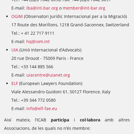
E-mail:
iba@int-bar.org
o
member@int-bar.org
OGIM
(Observatori Jurídic Internacional per a la Migració)
17 Route des Morillons, 1218 Grand-Saconnex, Switzerland
Tel.: + 41 22 717 9111
E-mail:
hq@iom.int
UIA
(Unió Internacional d’Advocats)
20 rue Drouot - 75009 Paris - France
Tel.: +33 144 885 566
E-mail:
uiacentre@uianet.org
ELF
(European Lawyers Foundation)
Viale Alessandro Guidoni 61, 50127 Florence, Italy
Tel.: +39 344 772 0580
E-mail:
info@elf-fae.eu
Així mateix, l’ICAB
participa
i
col·labora
amb altres
Associacions, de les quals no n’és membre: