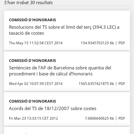
S'han trobat 30 resultats
COMISSIÓ D'HONORARIS
Resolucions del TS sobre el límit del terç (394.3 LEC) a
taxació de costes
Thu May 15 11:52:58 CEST 2014
154.9345703125 Kb
PDF
COMISSIÓ D'HONORARIS
Sentències de l’AP de Barcelona sobre quantia del
procediment i base de càlcul d’honoraris
Wed Apr 02 10:07:39 CEST 2014
1565.6357421875 Kb
PDF
COMISSIÓ D'HONORARIS
Acords del TS de 18/12/2007 sobre costes
Fri Mar 23 13:33:15 CET 2012
7.6806640625 Kb
PDF