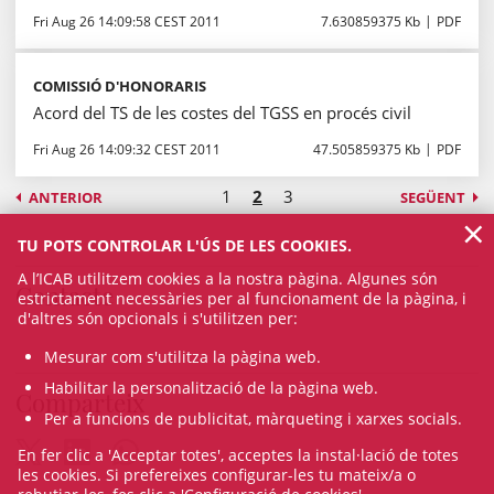
Fri Aug 26 14:09:58 CEST 2011
7.630859375 Kb
PDF
COMISSIÓ D'HONORARIS
Acord del TS de les costes del TGSS en procés civil
Fri Aug 26 14:09:32 CEST 2011
47.505859375 Kb
PDF
1
2
3
ANTERIOR
SEGÜENT
×
TU POTS CONTROLAR L'ÚS DE LES COOKIES.
A l’ICAB utilitzem cookies a la nostra pàgina. Algunes són
Contacte
estrictament necessàries per al funcionament de la pàgina, i
d'altres són opcionals i s'utilitzen per:
Mesurar com s'utilitza la pàgina web.
Habilitar la personalització de la pàgina web.
Comparteix
Per a funcions de publicitat, màrqueting i xarxes socials.
En fer clic a 'Acceptar totes', acceptes la instal·lació de totes
les cookies. Si prefereixes configurar-les tu mateix/a o