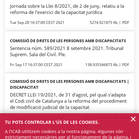
Jornada sobre la Llei 8/2021, de 2 de juny, relatiu a la
reforma de l'exercici de la capacitat jurídica
Tue Sep 28 16:37:00 CEST 2021
5274.921875 Kb
PDF
COMISSIÓ DE DRETS DE LES PERSONES AMB DISCAPACITATS
Sentencia núm. 589/2021 8 setembre 2021. Tribunal
Suprem. Sala del Civil. Ple.
Fri Sep 17 16:37:00 CEST 2021
138.935546875 Kb
PDF
COMISSIÓ DE DRETS DE LES PERSONES AMB DISCAPACITATS |
DISCAPACITAT
DECRET LLEI 19/2021, de 31 d'agost, pel qual s'adapta
el Codi civil de Catalunya a la reforma del procediment
de modificació judicial de la capacitat
×
Thu Sep 02 12:28:00 CEST 2021
845.2041015625 Kb
PDF
TU POTS CONTROLAR L'ÚS DE LES COOKIES.
A l’ICAB utilitzem cookies a la nostra pàgina. Algunes són
COMISSIÓ DE DRETS DE LES PERSONES AMB DISCAPACITATS |
estrictament necessàries per al funcionament de la pàgina, i