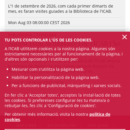
L'1 de setembre de 2026, com cada primer dimarts de
mes, es faran visites guiades a la Biblioteca de l'ICAB.
Mon Aug 03 08:00:00 CEST 2026
×
BIBLIOTECA | TITULARS
TU POTS CONTROLAR L'ÚS DE LES COOKIES.
Aquest estiu, la Biblioteca de l’ICAB t’ho
A l’ICAB utilitzem cookies a la nostra pàgina. Algunes són
posa més fàcil!
estrictament necessàries per al funcionament de la pàgina, i
d'altres són opcionals i s'utilitzen per:
Durant les vacances d’estiu, la Biblioteca de l'ICAB amplia
el termini de devolució dels llibres perquè disposis de
Mesurar com s'utilitza la pàgina web.
més temps per gaudir de les teves lectures.
Habilitar la personalització de la pàgina web.
Fri Jul 31 19:00:00 CEST 2026
Per a funcions de publicitat, màrqueting i xarxes socials.
En fer clic a 'Acceptar totes', acceptes la instal·lació de totes
VEURE TOTES LES NOTÍCIES
les cookies. Si prefereixes configurar-les tu mateix/a o
rebutjar-les, fes clic a 'Configuració de cookies'.
Per obtenir més informació, visita la nostra
política de
cookies
.
MAPA WEB
ACCESSIBILITAT
AVÍS LEGAL