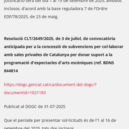
justificació serà del dia 1 al 15 de setembre de 2025, ambdós
inclosos, d'acord amb la base reguladora 7 de l'Ordre
EDF/78/2025, de 23 de maig.
Resolució CLT/2649/2025, de 3 de juliol, de convocatòria
anticipada per a la concessió de subvencions per col·laborar
amb sales privades de Catalunya per donar suport a la
programació d'espectacles d'arts escèniques (ref. BDNS
844814
https://dogc.gencat.cat/ca/document-del-dogc/?
documentId=1021183
Publicat al DOGC de 31-07-2025
Que el període per presentar sol·licituds és de l'1 al 16 de
setembre del 2025, tots dos inclosos.