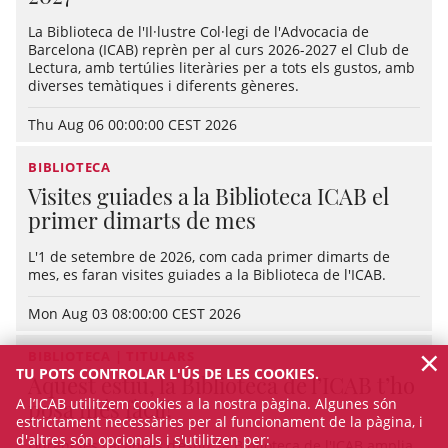
La Biblioteca de l'Il·lustre Col·legi de l'Advocacia de
Barcelona (ICAB) reprèn per al curs 2026-2027 el Club de
Lectura, amb tertúlies literàries per a tots els gustos, amb
diverses temàtiques i diferents gèneres.
Thu Aug 06 00:00:00 CEST 2026
BIBLIOTECA
Visites guiades a la Biblioteca ICAB el
primer dimarts de mes
L'1 de setembre de 2026, com cada primer dimarts de
mes, es faran visites guiades a la Biblioteca de l'ICAB.
Mon Aug 03 08:00:00 CEST 2026
×
BIBLIOTECA | TITULARS
TU POTS CONTROLAR L'ÚS DE LES COOKIES.
Aquest estiu, la Biblioteca de l’ICAB t’ho
A l’ICAB utilitzem cookies a la nostra pàgina. Algunes són
posa més fàcil!
estrictament necessàries per al funcionament de la pàgina, i
d'altres són opcionals i s'utilitzen per:
Durant les vacances d’estiu, la Biblioteca de l'ICAB amplia