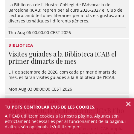
La Biblioteca de l'Il·lustre Col·legi de l'Advocacia de
Barcelona (ICAB) reprèn per al curs 2026-2027 el Club de
Lectura, amb tertúlies literàries per a tots els gustos, amb
diverses temàtiques i diferents gèneres.
Thu Aug 06 00:00:00 CEST 2026
BIBLIOTECA
Visites guiades a la Biblioteca ICAB el
primer dimarts de mes
L'1 de setembre de 2026, com cada primer dimarts de
mes, es faran visites guiades a la Biblioteca de l'ICAB.
Mon Aug 03 08:00:00 CEST 2026
×
BIBLIOTECA | TITULARS
TU POTS CONTROLAR L'ÚS DE LES COOKIES.
Aquest estiu, la Biblioteca de l’ICAB t’ho
A l’ICAB utilitzem cookies a la nostra pàgina. Algunes són
posa més fàcil!
estrictament necessàries per al funcionament de la pàgina, i
d'altres són opcionals i s'utilitzen per:
Durant les vacances d’estiu, la Biblioteca de l'ICAB amplia
el termini de devolució dels llibres perquè disposis de