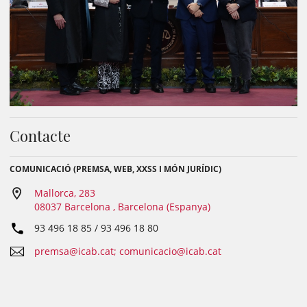
Contacte
COMUNICACIÓ (PREMSA, WEB, XXSS I MÓN JURÍDIC)
Mallorca, 283
08037 Barcelona , Barcelona (Espanya)
93 496 18 85 / 93 496 18 80
premsa@icab.cat; comunicacio@icab.cat