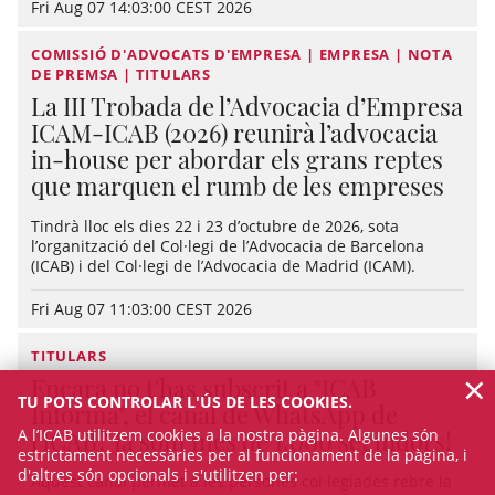
Fri Aug 07 14:03:00 CEST 2026
COMISSIÓ D'ADVOCATS D'EMPRESA | EMPRESA | NOTA
DE PREMSA | TITULARS
La III Trobada de l’Advocacia d’Empresa
ICAM-ICAB (2026) reunirà l’advocacia
in-house per abordar els grans reptes
que marquen el rumb de les empreses
Tindrà lloc els dies 22 i 23 d’octubre de 2026, sota
l’organització del Col·legi de l’Advocacia de Barcelona
(ICAB) i del Col·legi de l’Advocacia de Madrid (ICAM).
Fri Aug 07 11:03:00 CEST 2026
TITULARS
×
Encara no t'has subscrit a "ICAB
TU POTS CONTROLAR L'ÚS DE LES COOKIES.
Informa", el canal de WhatsApp de
l'ICAB? Ja som més de 1.000 seguidors!
A l’ICAB utilitzem cookies a la nostra pàgina. Algunes són
estrictament necessàries per al funcionament de la pàgina, i
d'altres són opcionals i s'utilitzen per:
Aquest canal permet a les persones col·legiades rebre la