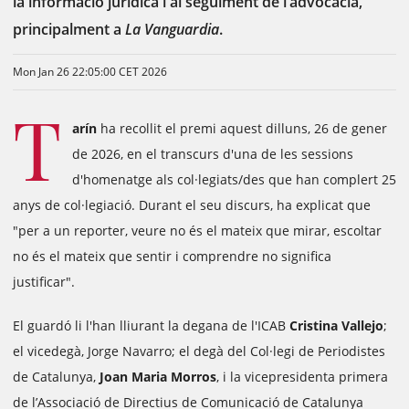
la informació jurídica i al seguiment de l’advocacia,
principalment a
La Vanguardia
.
Mon Jan 26 22:05:00 CET 2026
T
arín
ha recollit el premi aquest dilluns, 26 de gener
de 2026, en el transcurs d'una de les sessions
d'homenatge als col·legiats/des que han complert 25
anys de col·legiació. Durant el seu discurs, ha explicat que
"per a un reporter, veure no és el mateix que mirar, escoltar
no és el mateix que sentir i comprendre no significa
justificar".
El guardó li l'han lliurant la degana de l'ICAB
Cristina Vallejo
;
el vicedegà, Jorge Navarro; el degà del Col·legi de Periodistes
de Catalunya,
Joan Maria Morros
, i la vicepresidenta primera
de l’Associació de Directius de Comunicació de Catalunya