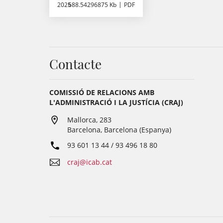
2025
688.54296875 Kb
PDF
Contacte
COMISSIÓ DE RELACIONS AMB
L'ADMINISTRACIÓ I LA JUSTÍCIA (CRAJ)
Mallorca, 283
Barcelona, Barcelona (Espanya)
93 601 13 44 / 93 496 18 80
craj@icab.cat