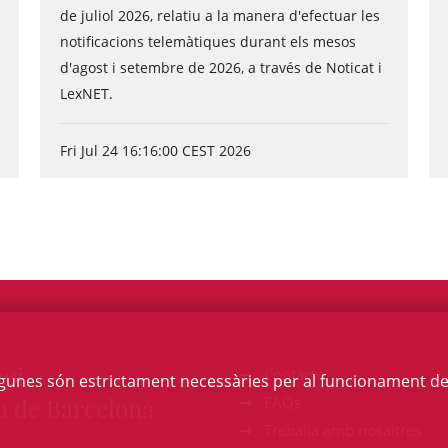
de juliol 2026, relatiu a la manera d'efectuar les
notificacions telemàtiques durant els mesos
d'agost i setembre de 2026, a través de Noticat i
LexNET.
Fri Jul 24 16:16:00 CEST 2026
egi
Contacte
Algunes són estrictament necessàries per al funcionament de la
a de Barcelona
FAQs
Treballa amb nosaltres