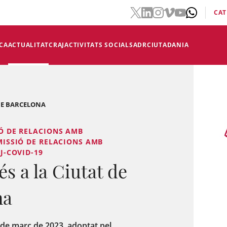
CAT
CA
ACTUALITAT
CRAJ
ACTIVITATS SOCIALS
ADR
CIUTADANIA
 DE BARCELONA
IÓ DE RELACIONS AMB
OMISSIÓ DE RELACIONS AMB
AJ-COVID-19
s a la Ciutat de
ona
de març de 2023, adoptat pel