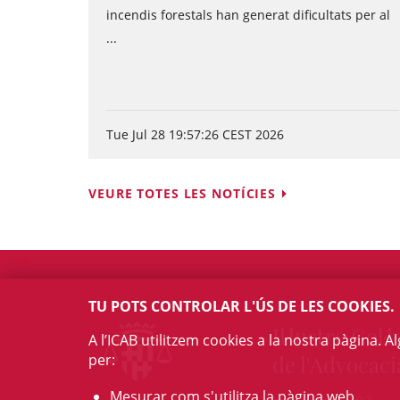
incendis forestals han generat dificultats per al
...
Tue Jul 28 19:57:26 CEST 2026
VEURE TOTES LES NOTÍCIES
TU POTS CONTROLAR L'ÚS DE LES COOKIES.
Il·lustre Col·l
A l’ICAB utilitzem cookies a la nostra pàgina. 
per:
de l'Advocaci
Mesurar com s'utilitza la pàgina web.