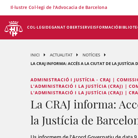
×
Il·lustre Col·legi de l'Advocacia de Barcelona
COL·LEGI
DEGANAT OBERT
SERVEIS
FORMACIÓ
BIBLIOTE
INICI
ACTUALITAT
NOTÍCIES
LA CRAJ INFORMA: ACCÉS A LA CIUTAT DE LA JUSTÍCIA
ADMINISTRACIÓ I JUSTÍCIA - CRAJ | COMISS
L'ADMINISTRACIÓ I LA JUSTÍCIA (CRAJ) | C
L'ADMINISTRACIÓ I LA JUSTÍCIA (CRAJ) | CR
La CRAJ informa: Accé
la Justícia de Barcel
Us informem de l'Acord Governatiu de data 9 