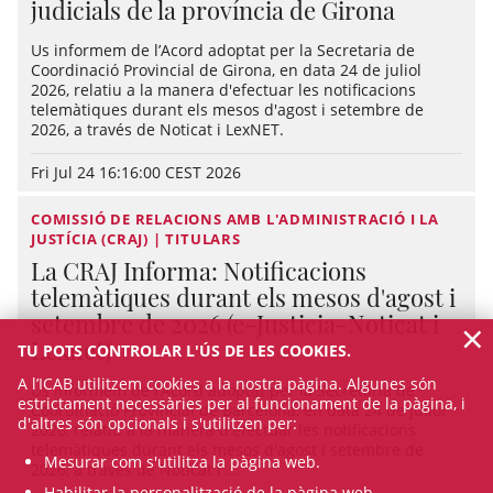
judicials de la província de Girona
Us informem de l’Acord adoptat per la Secretaria de
Coordinació Provincial de Girona, en data 24 de juliol
2026, relatiu a la manera d'efectuar les notificacions
telemàtiques durant els mesos d'agost i setembre de
2026, a través de Noticat i LexNET.
Fri Jul 24 16:16:00 CEST 2026
COMISSIÓ DE RELACIONS AMB L'ADMINISTRACIÓ I LA
JUSTÍCIA (CRAJ) | TITULARS
La CRAJ Informa: Notificacions
telemàtiques durant els mesos d'agost i
setembre de 2026 (e-Justicia-Noticat i
×
Lexnet)
TU POTS CONTROLAR L'ÚS DE LES COOKIES.
A l’ICAB utilitzem cookies a la nostra pàgina. Algunes són
Us informem de l’Acord adoptat per la Secretaria de
estrictament necessàries per al funcionament de la pàgina, i
Coordinació Provincial de Barcelona, en data 24 de juliol
d'altres són opcionals i s'utilitzen per:
2026, relatiu a la manera d'efectuar les notificacions
telemàtiques durant els mesos d'agost i setembre de
Mesurar com s'utilitza la pàgina web.
2026, a través de Noticat i ...
Habilitar la personalització de la pàgina web.