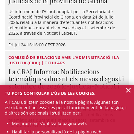
judicials de la província de Girona
Us informem de l’Acord adoptat per la Secretaria de
Coordinació Provincial de Girona, en data 24 de juliol
2026, relatiu a la manera d'efectuar les notificacions
telemàtiques durant els mesos d'agost i setembre de
2026, a través de Noticat i LexNET.
Fri Jul 24 16:16:00 CEST 2026
COMISSIÓ DE RELACIONS AMB L'ADMINISTRACIÓ I LA
JUSTÍCIA (CRAJ) | TITULARS
La CRAJ Informa: Notificacions
telemàtiques durant els mesos d'agost i
setembre de 2026 (e-Justicia-Noticat i
×
Lexnet)
TU POTS CONTROLAR L'ÚS DE LES COOKIES.
A l’ICAB utilitzem cookies a la nostra pàgina. Algunes són
Us informem de l’Acord adoptat per la Secretaria de
estrictament necessàries per al funcionament de la pàgina, i
Coordinació Provincial de Barcelona, en data 24 de juliol
d'altres són opcionals i s'utilitzen per:
2026, relatiu a la manera d'efectuar les notificacions
telemàtiques durant els mesos d'agost i setembre de
Mesurar com s'utilitza la pàgina web.
2026, a través de Noticat i ...
Habilitar la personalització de la pàgina web.