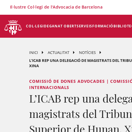
×
Il·lustre Col·legi de l'Advocacia de Barcelona
COL·LEGI
DEGANAT OBERT
SERVEIS
FORMACIÓ
BIBLIOTE
INICI
ACTUALITAT
NOTÍCIES
L’ICAB REP UNA DELEGACIÓ DE MAGISTRATS DEL TRI
XINA
COMISSIÓ DE DONES ADVOCADES | COMISSI
INTERNACIONALS
L’ICAB rep una deleg
magistrats del Tribun
Superior de Hunan, X