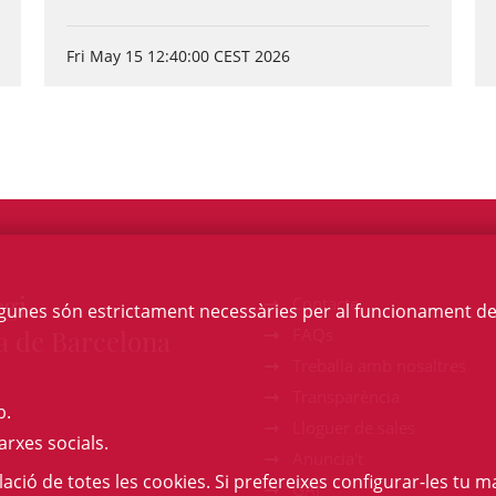
Fri May 15 12:40:00 CEST 2026
egi
Contacte
Algunes són estrictament necessàries per al funcionament de la
a de Barcelona
FAQs
Treballa amb nosaltres
Transparència
b.
Lloguer de sales
arxes socials.
Anuncia't
l·lació de totes les cookies. Si prefereixes configurar-les tu ma
GAJ