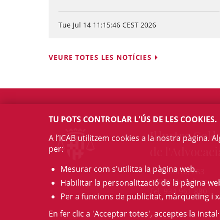
Tue Jul 14 11:15:46 CEST 2026
VEURE TOTES LES NOTÍCIES
TU POTS CONTROLAR L'ÚS DE LES COOKIES.
Il·lustre Col·l
A l’ICAB utilitzem cookies a la nostra pàgina. 
per:
de l'Advocaci
Mesurar com s'utilitza la pàgina web.
c/ Mallorca, 283
08037 Barcelona
Habilitar la personalització de la pàgina we
Tel. 934 961 880
Per a funcions de publicitat, màrqueting i x
En fer clic a 'Acceptar totes', acceptes la insta