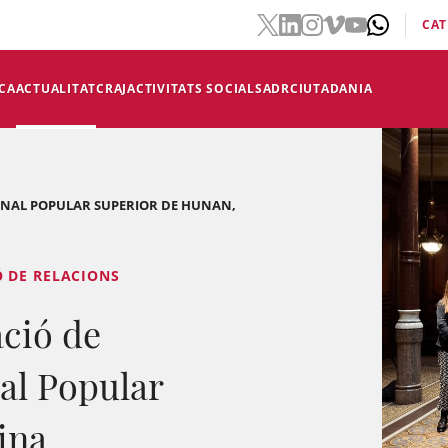
CAT
CA
ACTUALITAT
CRAJ
ACTIVITATS SOCIALS
ADR
CIUTADANIA
BUNAL POPULAR SUPERIOR DE HUNAN,
Ó DE RELACIONS
ació de
al Popular
ina