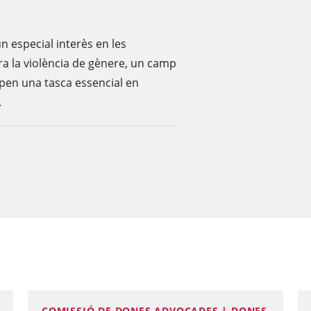
n especial interès en les
ntra la violència de gènere, un camp
upen una tasca essencial en
.
COMISSIÓ DE DONES ADVOCADES | DONES