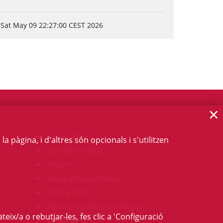
Sat May 09 22:27:00 CEST 2026
×
Talent ICAB
 pàgina, i d'altres són opcionals i s'utilitzen
La intercol·legial
Fòrum
Xarxa d'Ajuda Mútua
Centre ADR
Recursos jurídics en llengua
teix/a o rebutjar-les, fes clic a 'Configuració
catalana