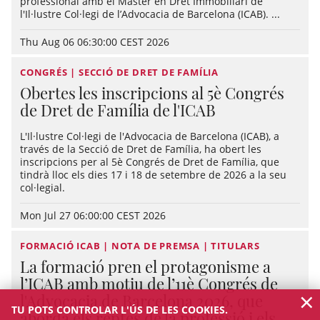
professional amb el Màster en Dret Immobiliari de
l'Il·lustre Col·legi de l’Advocacia de Barcelona (ICAB). ...
Thu Aug 06 06:30:00 CEST 2026
CONGRÉS | SECCIÓ DE DRET DE FAMÍLIA
Obertes les inscripcions al 5è Congrés
de Dret de Família de l'ICAB
L'Il·lustre Col·legi de l'Advocacia de Barcelona (ICAB), a
través de la Secció de Dret de Família, ha obert les
inscripcions per al 5è Congrés de Dret de Família, que
tindrà lloc els dies 17 i 18 de setembre de 2026 a la seu
col·legial.
Mon Jul 27 06:00:00 CEST 2026
FORMACIÓ ICAB | NOTA DE PREMSA | TITULARS
La formació pren el protagonisme a
l’ICAB amb motiu de l’11è Congrés de
×
l'Advocacia de Barcelona 2026, que
TU POTS CONTROLAR L'ÚS DE LES COOKIES.
aborda els reptes de la professió i els