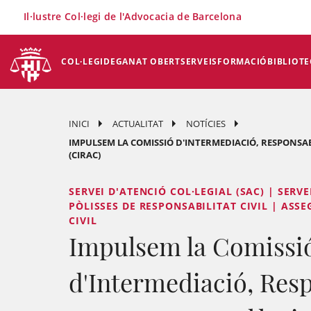
×
Il·lustre Col·legi de l'Advocacia de Barcelona
COL·LEGI
DEGANAT OBERT
SERVEIS
FORMACIÓ
BIBLIOTE
INICI
ACTUALITAT
NOTÍCIES
IMPULSEM LA COMISSIÓ D'INTERMEDIACIÓ, RESPONSAB
(CIRAC)
SERVEI D'ATENCIÓ COL·LEGIAL (SAC) | SERVE
PÒLISSES DE RESPONSABILITAT CIVIL | ASS
CIVIL
Impulsem la Comissi
d'Intermediació, Resp