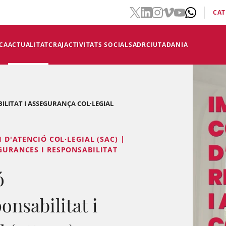
CAT
CA
ACTUALITAT
CRAJ
ACTIVITATS SOCIALS
ADR
CIUTADANIA
ILITAT I ASSEGURANÇA COL·LEGIAL
I D'ATENCIÓ COL·LEGIAL (SAC) |
EGURANCES I RESPONSABILITAT
ó
onsabilitat i