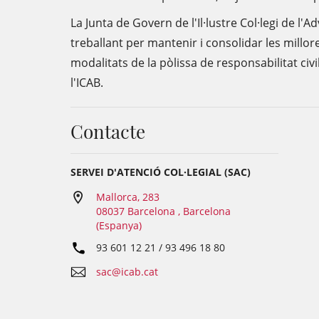
La Junta de Govern de l'Il·lustre Col·legi de l
treballant per mantenir i consolidar les millor
modalitats de la pòlissa de responsabilitat civi
l'ICAB.
Contacte
SERVEI D'ATENCIÓ COL·LEGIAL (SAC)
Mallorca, 283
08037 Barcelona , Barcelona
(Espanya)
93 601 12 21 / 93 496 18 80
sac@icab.cat