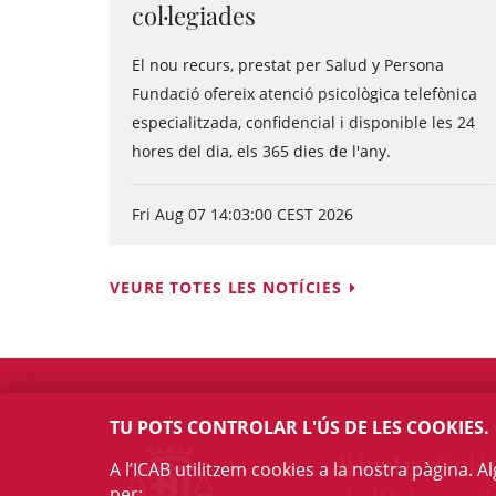
col·legiades
El nou recurs, prestat per Salud y Persona
Fundació ofereix atenció psicològica telefònica
especialitzada, confidencial i disponible les 24
hores del dia, els 365 dies de l'any.
Fri Aug 07 14:03:00 CEST 2026
VEURE TOTES LES NOTÍCIES
TU POTS CONTROLAR L'ÚS DE LES COOKIES.
Il·lustre Col·l
A l’ICAB utilitzem cookies a la nostra pàgina. 
per: