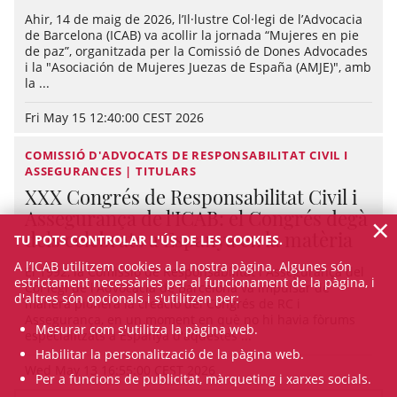
Ahir, 14 de maig de 2026, l’Il·lustre Col·legi de l’Advocacia
de Barcelona (ICAB) va acollir la jornada “Mujeres en pie
de paz”, organitzada per la Comissió de Dones Advocades
i la "Asociación de Mujeres Juezas de España (AMJE)", amb
la ...
Fri May 15 12:40:00 CEST 2026
COMISSIÓ D'ADVOCATS DE RESPONSABILITAT CIVIL I
ASSEGURANCES | TITULARS
XXX Congrés de Responsabilitat Civil i
Assegurança de l'ICAB: el Congrés degà
×
dels celebrats a Espanya en la matèria
TU POTS CONTROLAR L'ÚS DE LES COOKIES.
A l’ICAB utilitzem cookies a la nostra pàgina. Algunes són
El 1992, la Comissió de Responsabilitat i Assegurança del
estrictament necessàries per al funcionament de la pàgina, i
Col·legi de l'Advocacia de Barcelona va impulsar de
d'altres són opcionals i s'utilitzen per:
manera pionera la creació del Congrés de RC i
Assegurança, en un moment en què no hi havia fòrums
Mesurar com s'utilitza la pàgina web.
especialitzats a Espanya d'aquestes ...
Habilitar la personalització de la pàgina web.
Wed May 13 16:55:00 CEST 2026
Per a funcions de publicitat, màrqueting i xarxes socials.