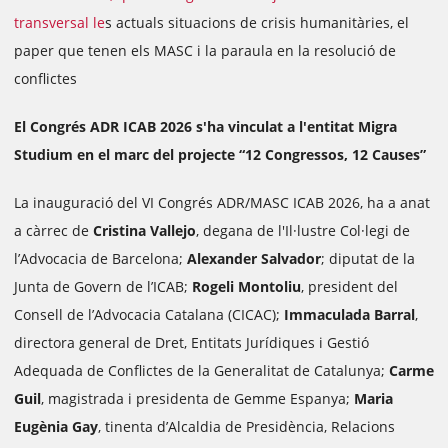
transversal le
s actuals situacions de crisis humanitàries, el
paper que tenen els MASC i la paraula en la resolució de
conflictes
El Congrés ADR ICAB 2026 s'ha vinculat a l'entitat Migra
Studium en el marc del projecte “12 Congressos, 12 Causes”
La inauguració del VI Congrés ADR/MASC ICAB 2026, ha a anat
a càrrec de
Cristina Vallejo
, degana de l'Il·lustre Col·legi de
l’Advocacia de Barcelona;
Alexander Salvador
; diputat de la
Junta de Govern de l’ICAB;
Rogeli Montoliu
, president del
Consell de l’Advocacia Catalana (CICAC);
Immaculada Barral
,
directora general de Dret, Entitats Jurídiques i Gestió
Adequada de Conflictes de la Generalitat de Catalunya;
Carme
Guil
, magistrada i presidenta de Gemme Espanya;
Maria
Eugènia Gay
, tinenta d’Alcaldia de Presidència, Relacions