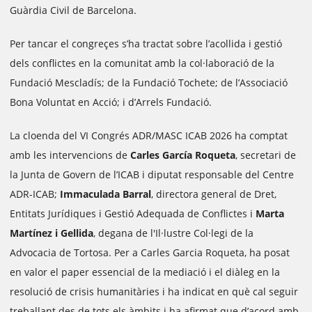
Guàrdia Civil de Barcelona.
Per tancar el congreçes s’ha tractat sobre l’acollida i gestió
dels conflictes en la comunitat amb la col·laboració de la
Fundació Mescladís; de la Fundació Tochete; de l’Associació
Bona Voluntat en Acció; i d’Arrels Fundació.
La cloenda del VI Congrés ADR/MASC ICAB 2026 ha comptat
amb les intervencions de
Carles García Roqueta
, secretari de
la Junta de Govern de l’ICAB i diputat responsable del Centre
ADR-ICAB;
Immaculada Barral
, directora general de Dret,
Entitats Jurídiques i Gestió Adequada de Conflictes i
Marta
Martínez i Gellida
, degana de l'Il·lustre Col·legi de la
Advocacia de Tortosa. Per a Carles Garcia Roqueta, ha posat
en valor el paper essencial de la mediació i el diàleg en la
resolució de crisis humanitàries i ha indicat en què cal seguir
treballant des de tots els àmbits i ha afirmat que d’acord amb