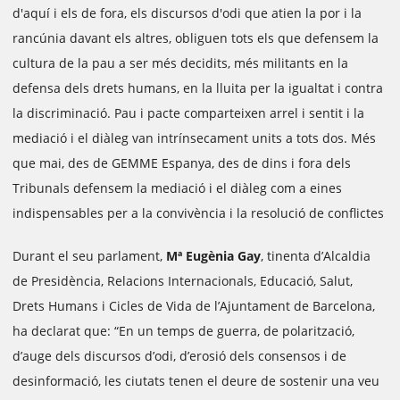
d'aquí i els de fora, els discursos d'odi que atien la por i la
rancúnia davant els altres, obliguen tots els que defensem la
cultura de la pau a ser més decidits, més militants en la
defensa dels drets humans, en la lluita per la igualtat i contra
la discriminació. Pau i pacte comparteixen arrel i sentit i la
mediació i el diàleg van intrínsecament units a tots dos. Més
que mai, des de GEMME Espanya, des de dins i fora dels
Tribunals defensem la mediació i el diàleg com a eines
indispensables per a la convivència i la resolució de conflictes
Durant el seu parlament,
Mª Eugènia Gay
, tinenta d’Alcaldia
de Presidència, Relacions Internacionals, Educació, Salut,
Drets Humans i Cicles de Vida de l’Ajuntament de Barcelona,
ha declarat que: “En un temps de guerra, de polarització,
d’auge dels discursos d’odi, d’erosió dels consensos i de
desinformació, les ciutats tenen el deure de sostenir una veu