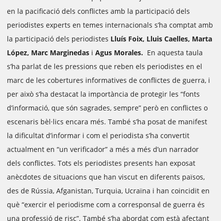
en la pacificació dels conflictes amb la participació dels
periodistes experts en temes internacionals s’ha comptat amb
la participació dels periodistes
Lluís Foix, Lluis Caelles, Marta
López, Marc Marginedas
i
Agus Morales.
En aquesta taula
s’ha parlat de les pressions que reben els periodistes en el
marc de les cobertures informatives de conflictes de guerra, i
per això s’ha destacat la importància de protegir les “fonts
d’informació, que són sagrades, sempre” però en conflictes o
escenaris bèl·lics encara més. També s’ha posat de manifest
la dificultat d’informar i com el periodista s’ha convertit
actualment en “un verificador” a més a més d’un narrador
dels conflictes. Tots els periodistes presents han exposat
anècdotes de situacions que han viscut en diferents països,
des de Rússia, Afganistan, Turquia, Ucraïna i han coincidit en
què “exercir el periodisme com a corresponsal de guerra és
una professió de risc”. També s’ha abordat com està afectant