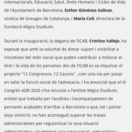
Internacionals, Educació, Salut, Drets Humans i Cicles de Vida
de l’Ajuntament de Barcelona,
Esther Giménez-Salinas
,
síndica de Greuges de Catalunya, i
Maria Coll
, directora de la
Fundació Migra Studium.
Durant la inauguració, la degana de l’ICAB,
Cristina Vallejo
, ha
exposat que amb la voluntat de donar suport i visibilitat a
iniciatives del món social que poden contribuir a millorar el
dret i la vida de les persones des de l’ICAB es va impulsar el
projecte “12 Congressos, 12 Causes” , com una via per posar
en valor la funció social de l’advocacia. I ha anunciat que el VI
Congrés ADR 2026 s'ha vinculat a l'entitat Migra Studium,
entitat que treballa per l’acollida i l’acompanyament de
persones acabades d'arribar a Barcelona o que, tot i portar
anys vivint-hi, no han aconseguit superar les traves
administratives per regularitzar la seva situació
administrativa, i/o generar una xarxa social, comunitària i