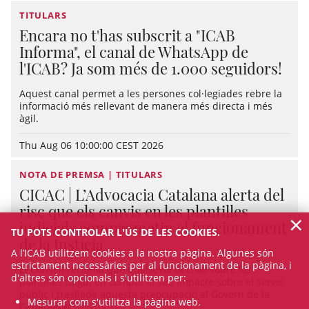
TITULARS
Encara no t'has subscrit a "ICAB
Informa", el canal de WhatsApp de
l'ICAB? Ja som més de 1.000 seguidors!
Aquest canal permet a les persones col·legiades rebre la
informació més rellevant de manera més directa i més
àgil.
Thu Aug 06 10:00:00 CEST 2026
NOTA DE PREMSA | TITULARS
CICAC | L’Advocacia Catalana alerta del
risc que els canvis en les plantilles
×
judicials comprometin el funcionament
TU POTS CONTROLAR L'ÚS DE LES COOKIES.
de la Justícia
A l’ICAB utilitzem cookies a la nostra pàgina. Algunes són
estrictament necessàries per al funcionament de la pàgina, i
El Consell reclama que qualsevol decisió sobre les
d'altres són opcionals i s'utilitzen per:
plantilles tingui en compte el seu impacte sobre el servei
públic i trasllada aquesta preocupació al Govern de la
Mesurar com s'utilitza la pàgina web.
Generalitat.