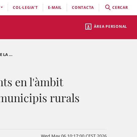
COL·LEGIA'T
E-MAIL
CONTACTA
CERCAR
ÀREA PERSONAL
 LA ...
A
ts en l'àmbit
 municipis rurals
Wed May 06 10:17:00 CEST 2026