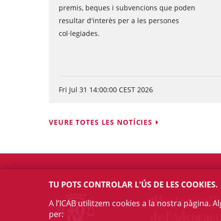
premis, beques i subvencions que poden
resultar d'interès per a les persones
col·legiades.
Fri Jul 31 14:00:00 CEST 2026
VEURE TOTES LES NOTÍCIES
TU POTS CONTROLAR L'ÚS DE LES COOKIES.
Il·lustre Col·l
A l’ICAB utilitzem cookies a la nostra pàgina. 
per:
de l'Advocaci