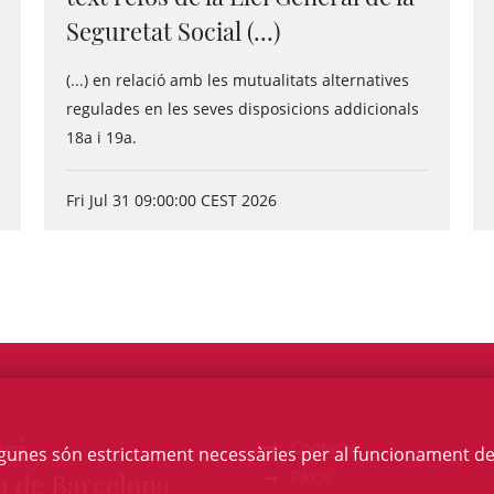
Seguretat Social (...)
(...) en relació amb les mutualitats alternatives
regulades en les seves disposicions addicionals
18a i 19a.
Fri Jul 31 09:00:00 CEST 2026
egi
Contacte
Algunes són estrictament necessàries per al funcionament de la
a de Barcelona
FAQs