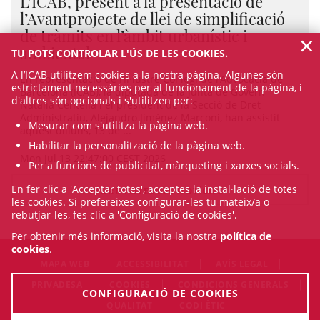
L’ICAB, present a la presentació de
l’Avantprojecte de llei de simplificació
de tràmits en l’àmbit urbanístic i
×
ambiental
TU POTS CONTROLAR L'ÚS DE LES COOKIES.
A l’ICAB utilitzem cookies a la nostra pàgina. Algunes són
En representació de l’Il·lustre Col·legi de l’Advocacia de
estrictament necessàries per al funcionament de la pàgina, i
Barcelona (ICAB), la diputada de la Junta de Govern
d'altres són opcionals i s'utilitzen per:
Natalia Centella i el president de la Secció de Dret
Administratiu, Alejandro Jiménez Marconi, han assistit
Mesurar com s'utilitza la pàgina web.
aquest dilluns, 13 de ...
Habilitar la personalització de la pàgina web.
Mon Jul 13 22:47:00 CEST 2026
Per a funcions de publicitat, màrqueting i xarxes socials.
En fer clic a 'Acceptar totes', acceptes la instal·lació de totes
VEURE TOTES LES NOTÍCIES
les cookies. Si prefereixes configurar-les tu mateix/a o
rebutjar-les, fes clic a 'Configuració de cookies'.
Per obtenir més informació, visita la nostra
política de
cookies
.
MAPA WEB
ACCESSIBILITAT
AVÍS LEGAL
PRIVADESA
COOKIES
CONDICIONS GENERALS
CONFIGURACIÓ DE COOKIES
QUALITAT
CODI ÈTIC