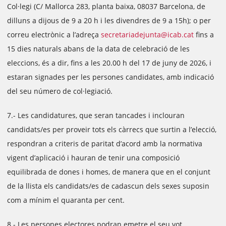
Col·legi (C/ Mallorca 283, planta baixa, 08037 Barcelona, de
dilluns a dijous de 9 a 20 h i les divendres de 9 a 15h); o per
correu electrònic a l’adreça
secretariadejunta@icab.cat
fins a
15 dies naturals abans de la data de celebració de les
eleccions, és a dir, fins a les 20.00 h del 17 de juny de 2026, i
estaran signades per les persones candidates, amb indicació
del seu número de col·legiació.
7.- Les candidatures, que seran tancades i inclouran
candidats/es per proveir tots els càrrecs que surtin a l’elecció,
respondran a criteris de paritat d’acord amb la normativa
vigent d’aplicació i hauran de tenir una composició
equilibrada de dones i homes, de manera que en el conjunt
de la llista els candidats/es de cadascun dels sexes suposin
com a mínim el quaranta per cent.
8.- Les persones electores podran emetre el seu vot