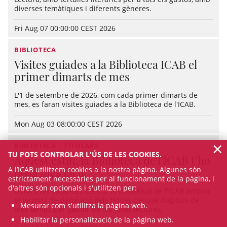
diverses temàtiques i diferents gèneres.
Fri Aug 07 00:00:00 CEST 2026
BIBLIOTECA
Visites guiades a la Biblioteca ICAB el
primer dimarts de mes
L'1 de setembre de 2026, com cada primer dimarts de
mes, es faran visites guiades a la Biblioteca de l'ICAB.
Mon Aug 03 08:00:00 CEST 2026
×
BIBLIOTECA | TITULARS
TU POTS CONTROLAR L'ÚS DE LES COOKIES.
Aquest estiu, la Biblioteca de l’ICAB t’ho
A l’ICAB utilitzem cookies a la nostra pàgina. Algunes són
posa més fàcil!
estrictament necessàries per al funcionament de la pàgina, i
d'altres són opcionals i s'utilitzen per:
Durant les vacances d’estiu, la Biblioteca de l'ICAB amplia
el termini de devolució dels llibres perquè disposis de
Mesurar com s'utilitza la pàgina web.
més temps per gaudir de les teves lectures.
Habilitar la personalització de la pàgina web.