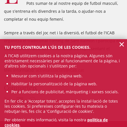
Pots sumar-te al nostre equip de futbol masculí,
que s'entrena els divendres a la tarda, o ajudar-nos a
completar el nou equip femení.
Sempre a través del joc net i la diversió, el futbol de l'ICAB
×
organitza el tradicional Torneig de Sant Raimon i participa en
TU POTS CONTROLAR L'ÚS DE LES COOKIES.
competicions nacionals i internacionals representant el
A l’ICAB utilitzem cookies a la nostra pàgina. Algunes són
Col·legi.
estrictament necessàries per al funcionament de la pàgina, i
d'altres són opcionals i s'utilitzen per:
Més informació:
activitatssocials@icab.cat
Mesurar com s'utilitza la pàgina web.
Habilitar la personalització de la pàgina web.
Comparteix
Per a funcions de publicitat, màrqueting i xarxes socials.
En fer clic a 'Acceptar totes', acceptes la instal·lació de totes
les cookies. Si prefereixes configurar-les tu mateix/a o
rebutjar-les, fes clic a 'Configuració de cookies'.
Per obtenir més informació, visita la nostra
política de
cookies
.