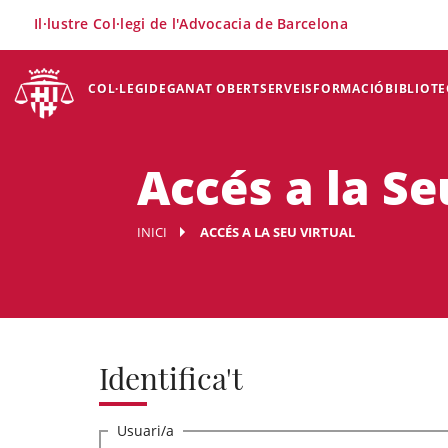
×
Il·lustre Col·legi de l'Advocacia de Barcelona
COL·LEGI
DEGANAT OBERT
SERVEIS
FORMACIÓ
BIBLIOTE
Accés a la Se
INICI
ACCÉS A LA SEU VIRTUAL
Identifica't
Usuari/a