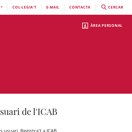
COL·LEGIA'T
E-MAIL
CONTACTA
CERCAR
ÀREA PERSONAL
suari de l'ICAB
s usuari, Registra't a ICAB