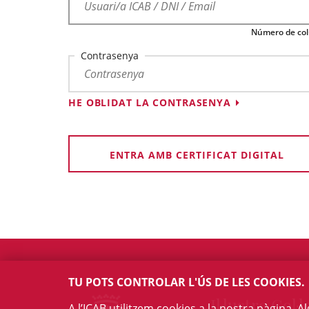
Número de col·
Contrasenya
HE OBLIDAT LA CONTRASENYA
ENTRA AMB CERTIFICAT DIGITAL
TU POTS CONTROLAR L'ÚS DE LES COOKIES.
Il·lustre Col·l
A l’ICAB utilitzem cookies a la nostra pàgina. 