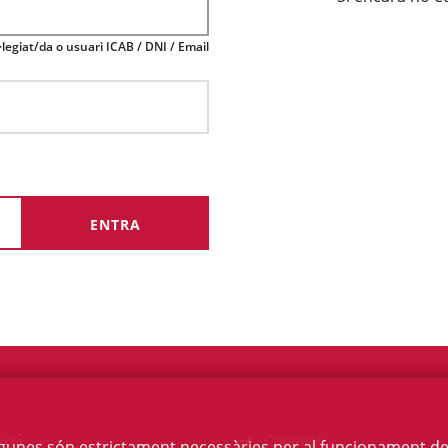
legiat/da o usuari ICAB / DNI / Email
egi
Contacte
Algunes són estrictament necessàries per al funcionament de la