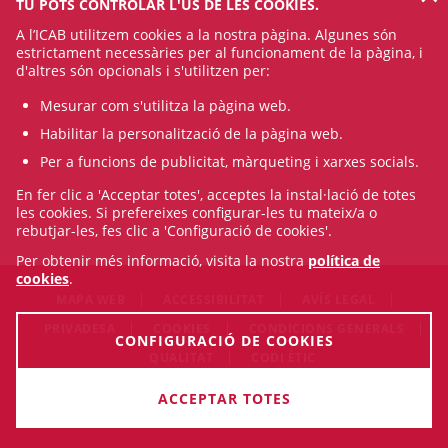
TU POTS CONTROLAR L'ÚS DE LES COOKIES.
A l’ICAB utilitzem cookies a la nostra pàgina. Algunes són
estrictament necessàries per al funcionament de la pàgina, i
d'altres són opcionals i s'utilitzen per:
Mesurar com s'utilitza la pàgina web.
Habilitar la personalització de la pàgina web.
Per a funcions de publicitat, màrqueting i xarxes socials.
En fer clic a 'Acceptar totes', acceptes la instal·lació de totes
les cookies. Si prefereixes configurar-les tu mateix/a o
rebutjar-les, fes clic a 'Configuració de cookies'.
Per obtenir més informació, visita la nostra
política de
cookies
.
MAPA WEB
ACCESSIBILITAT
AVÍS LEGAL
PRIVADESA
COOKIES
CONDICIONS GENERALS
CONFIGURACIÓ DE COOKIES
QUALITAT
CODI ÈTIC
© Sun Aug 09 00:38:51 CEST 2026 Il·lustre Col·legi de
ACCEPTAR TOTES
l'Advocacia de Barcelona. Tots els drets són reservats.