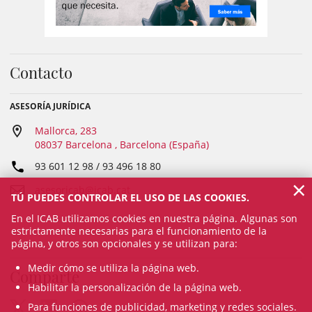
Contacto
ASESORÍA JURÍDICA
Mallorca, 283
08037 Barcelona , Barcelona (España)
93 601 12 98 / 93 496 18 80
×
asesoricab@icab.cat
TÚ PUEDES CONTROLAR EL USO DE LAS COOKIES.
En el ICAB utilizamos cookies en nuestra página. Algunas son
estrictamente necesarias para el funcionamiento de la
página, y otros son opcionales y se utilizan para:
Medir cómo se utiliza la página web.
Comparte
Habilitar la personalización de la página web.
Para funciones de publicidad, marketing y redes sociales.