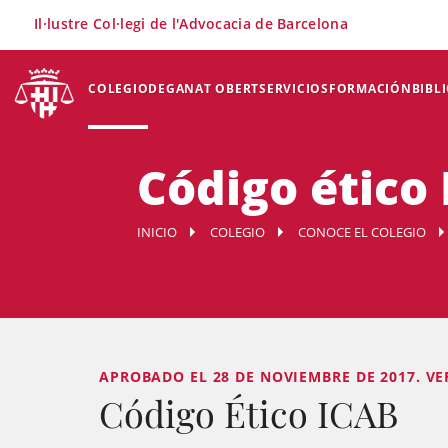
×
Il·lustre Col·legi de l'Advocacia de Barcelona
COLEGIO
DEGANAT OBERT
SERVICIOS
FORMACIÓN
BIBL
Código ético
INICIO
COLEGIO
CONOCE EL COLEGIO
APROBADO EL 28 DE NOVIEMBRE DE 2017. V
Código Ético ICAB