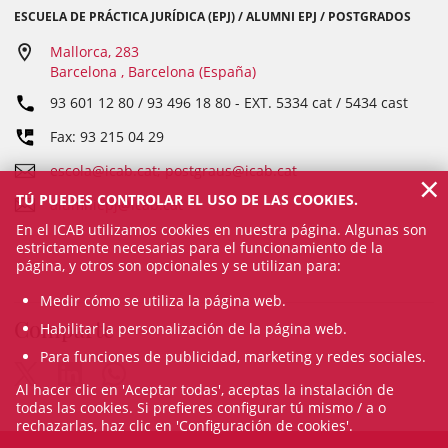
ESCUELA DE PRÁCTICA JURÍDICA (EPJ) / ALUMNI EPJ / POSTGRADOS
Mallorca, 283
Barcelona , Barcelona (España)
93 601 12 80 / 93 496 18 80
- EXT.
5334 cat / 5434 cast
Fax: 93 215 04 29
escola@icab.cat; postgraus@icab.cat
×
TÚ PUEDES CONTROLAR EL USO DE LAS COOKIES.
alumniepj@icab.cat
En el ICAB utilizamos cookies en nuestra página. Algunas son
estrictamente necesarias para el funcionamiento de la
página, y otros son opcionales y se utilizan para:
Medir cómo se utiliza la página web.
Comparte
Habilitar la personalización de la página web.
Para funciones de publicidad, marketing y redes sociales.
Al hacer clic en 'Aceptar todas', aceptas la instalación de
todas las cookies. Si prefieres configurar tú mismo / a o
rechazarlas, haz clic en 'Configuración de cookies'.