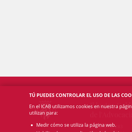
TÚ PUEDES CONTROLAR EL USO DE LAS COO
Il·lustre Col·l
En el ICAB utilizamos cookies en nuestra pági
de l'Advocaci
utilizan para:
Medir cómo se utiliza la página web.
c/ Mallorca, 283