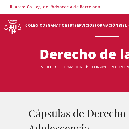
×
Il·lustre Col·legi de l'Advocacia de Barcelona
COLEGIO
DEGANAT OBERT
SERVICIOS
FORMACIÓN
BIBL
Derecho de la
INICIO
FORMACIÓN
FORMACIÓN CONTI
Cápsulas de Derecho d
Adolescencia