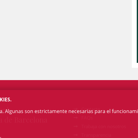
KIES.
egi
Contacto
na. Algunas son estrictamente necesarias para el funcionami
a de Barcelona
FAQs
Trabaja con nosotros
Transparencia