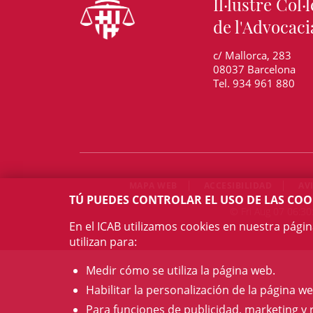
Il·lustre Col·l
de l'Advocaci
c/ Mallorca, 283
08037 Barcelona
Tel. 934 961 880
MAPA WEB
ACCESIBILIDAD
AV
TÚ PUEDES CONTROLAR EL USO DE LAS COO
© Fri Aug 07 06:30
En el ICAB utilizamos cookies en nuestra pági
utilizan para:
Medir cómo se utiliza la página web.
Habilitar la personalización de la página we
Para funciones de publicidad, marketing y 