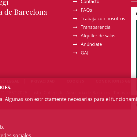
egi
Contacto
a de Barcelona
FAQs
Trabaja con nosotros
Transparencia
Alquiler de salas
Anúnciate
GAJ
ISO LEGAL
PRIVACIDAD
COOKIES
CONDICIONES GENE
KIES.
:41 CEST 2026 Il·lustre Col·legi de l'Advocacia de Barcelona. Todos los 
na. Algunas son estrictamente necesarias para el funcionami
b.
redes sociales.