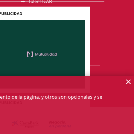
Talent ICAB
La intercolegial
PUBLICIDAD
Foro
Red de Ayuda Mútua
Centro ADR
Recursos jurídicos en lengua
catalana
×
RALES
CALIDAD
CÓDIGO ÉTICO
derechos reservados
ento de la página, y otros son opcionales y se
PUBLICIDAD