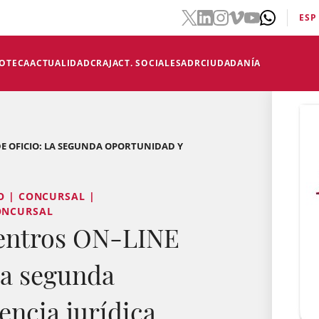
ESP
IOTECA
ACTUALIDAD
CRAJ
ACT. SOCIALES
ADR
CIUDADANÍA
E OFICIO: LA SEGUNDA OPORTUNIDAD Y
O | CONCURSAL |
ONCURSAL
entros ON-LINE
La segunda
encia jurídica