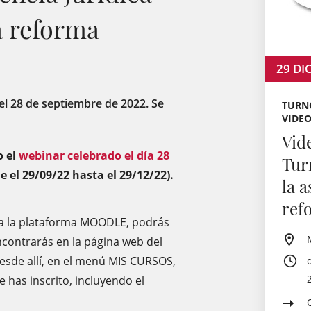
a reforma
29
DI
 el 28 de septiembre de 2022. Se
TURNO
VIDE
Vid
o el
webinar celebrado el día 28
Tur
e el 29/09/22 hasta el 29/12/22).
la a
ref
r a la plataforma MOODLE, podrás
contrarás en la página web del
desde allí, en el menú MIS CURSOS,
e has inscrito, incluyendo el