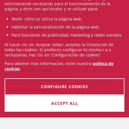
Jurisdicción de Menores (2026) - De
estrictamente necesarias para el funcionamiento de la
acceso al Turno de Oficio
página, y otros son opcionales y se utilizan para:
IN-PERSON & ON-LINE
Medir cómo se utiliza la página web.
Habilitar la personalización de la página web.
From 10/06/2026 to 12/10/2026
Para funciones de publicidad, marketing y redes sociales.
TECHNICAL SECRETARIAT CAMPUS ICAB / MASTERS
TRAINING | BANKRUPTCY | MASTERS | MASTER
Al hacer clic en 'Aceptar todas', aceptas la instalación de
todas las cookies. Si prefieres configurar tú mismo / a o
rechazarlas, haz clic en 'Configuración de cookies'.
Para obtener más información, visite nuestra
política de
cookies
.
IN-PERSON & ON-LINE
From 10/06/2026 to 07/02/2027
CONFIGURE COOKIES
CIVIL | VIDEOSTREAMING
VIDEOSTREAMING: VI Congreso de
ACCEPT ALL
Derecho Inmobiliario 2026
E-ELEARNING