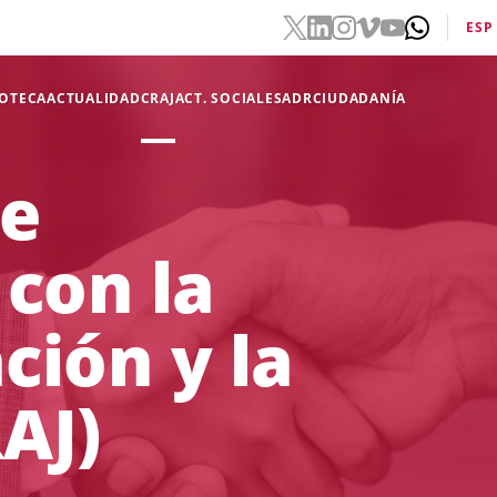
ESP
IOTECA
ACTUALIDAD
CRAJ
ACT. SOCIALES
ADR
CIUDADANÍA
de
 con la
ción y la
RAJ)