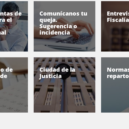
ntas de
Comunícanos tu
Entrevi
a el
queja.
Fiscalía
Sugerencia o
al
incidencia
io de
Ciudad de la
Normas
 de
Justicia
reparto