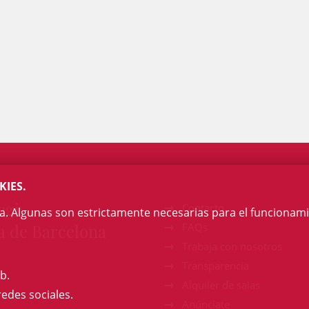
KIES.
egi
Contacto
na. Algunas son estrictamente necesarias para el funcionami
a de Barcelona
FAQs
Trabaja con nosotros
Transparencia
b.
Alquiler de salas
redes sociales.
Anúnciate