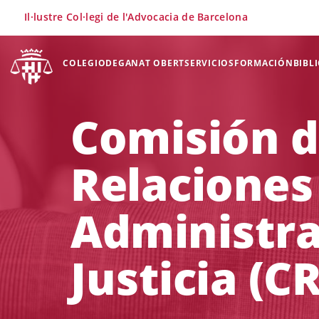
×
Il·lustre Col·legi de l'Advocacia de Barcelona
COLEGIO
DEGANAT OBERT
SERVICIOS
FORMACIÓN
BIBL
Comisión 
Relaciones
Administra
Justicia (C