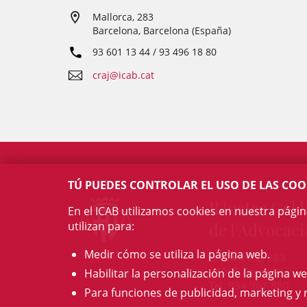
Mallorca, 283
Barcelona, Barcelona (España)
93 601 13 44 / 93 496 18 80
craj@icab.cat
TÚ PUEDES CONTROLAR EL USO DE LAS COO
Il·lustre Col·l
En el ICAB utilizamos cookies en nuestra pági
utilizan para:
de l'Advocaci
Medir cómo se utiliza la página web.
c/ Mallorca, 283
08037 Barcelona
Habilitar la personalización de la página we
Tel. 934 961 880
Para funciones de publicidad, marketing y 