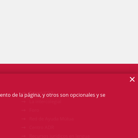
×
Talent ICAB
ento de la página, y otros son opcionales y se
La intercolegial
Foro
Red de Ayuda Mútua
Centro ADR
Recursos jurídicos en lengua