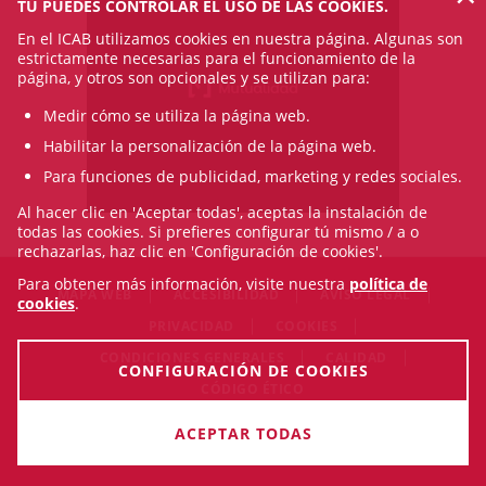
TÚ PUEDES CONTROLAR EL USO DE LAS COOKIES.
En el ICAB utilizamos cookies en nuestra página. Algunas son
estrictamente necesarias para el funcionamiento de la
página, y otros son opcionales y se utilizan para:
Medir cómo se utiliza la página web.
Habilitar la personalización de la página web.
Para funciones de publicidad, marketing y redes sociales.
Al hacer clic en 'Aceptar todas', aceptas la instalación de
todas las cookies. Si prefieres configurar tú mismo / a o
rechazarlas, haz clic en 'Configuración de cookies'.
Para obtener más información, visite nuestra
política de
MAPA WEB
ACCESIBILIDAD
AVISO LEGAL
cookies
.
PRIVACIDAD
COOKIES
CONDICIONES GENERALES
CALIDAD
CONFIGURACIÓN DE COOKIES
CÓDIGO ÉTICO
© Sat Aug 08 16:08:17 CEST 2026 Il·lustre Col·legi de l'Advocacia
ACEPTAR TODAS
de Barcelona. Todos los derechos reservados