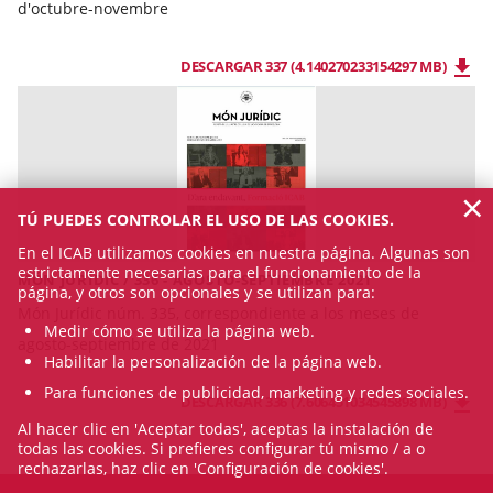
d'octubre-novembre
DESCARGAR 337 (4.140270233154297 MB)
×
TÚ PUEDES CONTROLAR EL USO DE LAS COOKIES.
En el ICAB utilizamos cookies en nuestra página. Algunas son
estrictamente necesarias para el funcionamiento de la
MÓN JURÍDIC / 336 - AGOSTO-SEPTIEMBRE 2021
página, y otros son opcionales y se utilizan para:
Món Jurídic núm. 335, correspondiente a los meses de
Medir cómo se utiliza la página web.
agosto-septiembre de 2021
Habilitar la personalización de la página web.
Para funciones de publicidad, marketing y redes sociales.
DESCARGAR 336 (7.606451034545898 MB)
Al hacer clic en 'Aceptar todas', aceptas la instalación de
todas las cookies. Si prefieres configurar tú mismo / a o
rechazarlas, haz clic en 'Configuración de cookies'.