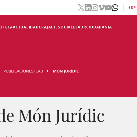
ESP
IOTECA
ACTUALIDAD
CRAJ
ACT. SOCIALES
ADR
CIUDADANÍA
PUBLICACIONES ICAB
MÓN JURÍDIC
de Món Jurídic