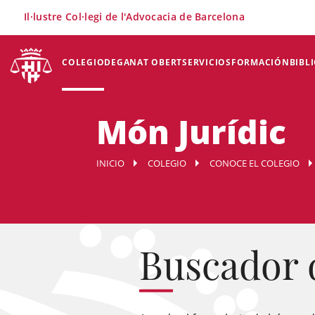
×
Il·lustre Col·legi de l'Advocacia de Barcelona
COLEGIO
DEGANAT OBERT
SERVICIOS
FORMACIÓN
BIBL
Món Jurídic
INICIO
COLEGIO
CONOCE EL COLEGIO
Buscador 