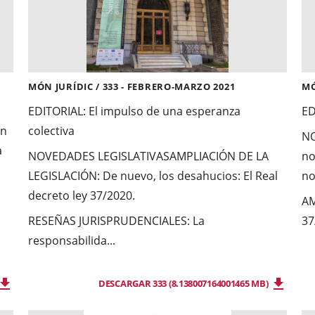
MÓN JURÍDIC / 333 - FEBRERO-MARZO 2021
MÓ
EDITORIAL: El impulso de una esperanza
ED
en
colectiva
NO
a
NOVEDADES LEGISLATIVAS
AMPLIACIÓN DE LA
no
LEGISLACIÓN: De nuevo, los desahucios: El Real
no
decreto ley 37/2020.
AM
RESEÑAS JURISPRUDENCIALES: La
37
responsabilida...
DESCARGAR 333 (8.138007164001465 MB)