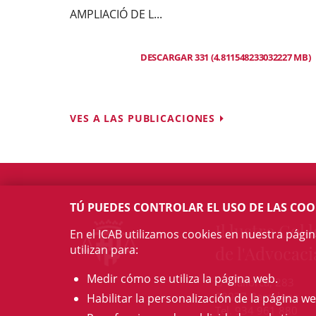
AMPLIACIÓ DE L...
DESCARGAR 331 (4.811548233032227 MB)
VES A LAS PUBLICACIONES
TÚ PUEDES CONTROLAR EL USO DE LAS COO
Il·lustre Col·l
En el ICAB utilizamos cookies en nuestra pági
utilizan para:
de l'Advocaci
Medir cómo se utiliza la página web.
c/ Mallorca, 283
08037 Barcelona
Habilitar la personalización de la página we
Tel. 934 961 880