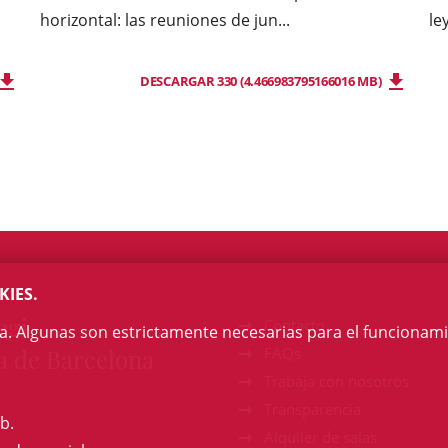
horizontal: las reuniones de jun...
le
DESCARGAR 330 (4.466983795166016 MB)
KIES.
egi
Contacto
na. Algunas son estrictamente necesarias para el funcionami
a de Barcelona
FAQs
Trabaja con nosotros
Transparencia
b.
Alquiler de salas