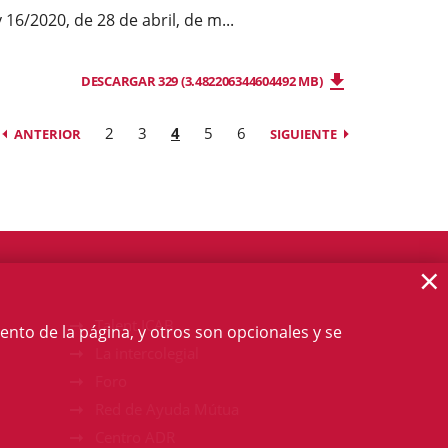
y 16/2020, de 28 de abril, de m...
DESCARGAR 329 (3.482206344604492 MB)
2
3
4
5
6
ANTERIOR
SIGUIENTE
×
Talent ICAB
ento de la página, y otros son opcionales y se
La intercolegial
Foro
Red de Ayuda Mútua
Centro ADR