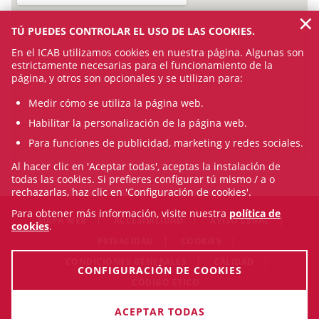
×
TÚ PUEDES CONTROLAR EL USO DE LAS COOKIES.
En el ICAB utilizamos cookies en nuestra página. Algunas son
estrictamente necesarias para el funcionamiento de la
página, y otros son opcionales y se utilizan para:
Medir cómo se utiliza la página web.
Habilitar la personalización de la página web.
Para funciones de publicidad, marketing y redes sociales.
Al hacer clic en 'Aceptar todas', aceptas la instalación de
todas las cookies. Si prefieres configurar tú mismo / a o
rechazarlas, haz clic en 'Configuración de cookies'.
Para obtener más información, visite nuestra
política de
MAPA WEB
ACCESIBILIDAD
AVISO LEGAL
cookies
.
PRIVACIDAD
COOKIES
CONDICIONES GENERALES
CALIDAD
CONFIGURACIÓN DE COOKIES
CÓDIGO ÉTICO
© Fri Aug 07 18:08:30 CEST 2026 Il·lustre Col·legi de l'Advocacia
ACEPTAR TODAS