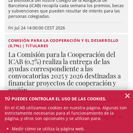
La Biblioteca del Ilustre Colegio de la Abogacía de
Barcelona (ICAB) recopila cada semana los premios, becas
y subvenciones que pueden resultar de interés para las
personas colegiadas.
Fri Jul 24 14:00:00 CEST 2026
COMISIÓN PARA LA COOPERACIÓN Y EL DESARROLLO
(0,7%) | TITULARES
La Comisión para la Cooperación del
ICAB (0,7%) realiza la entrega de las
ayudas correspondiente a las
convocatorias 2025 y 2026 destinadas a
financiar proyectos de cooperación y
acción ...
×
TÚ PUEDES CONTROLAR EL USO DE LAS COOKIES.
Este miércoles, 22 de julio de 2026, la Comisión para la
Cooperación, el Desarrollo y otras acciones solidarias
En el ICAB utilizamos cookies en nuestra página. Algunas son
(0,7%) del Ilustre Colegio de la Abogacía de Barcelona
estrictamente necesarias para el funcionamiento de la
(ICAB) ha celebrado el acto institucional de entrega de las
página, y otros son opcionales y se utilizan para:
ayudas ...
Medir cómo se utiliza la página web.