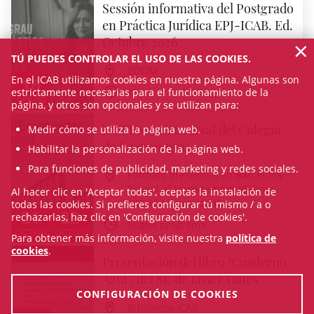
Sessión informativa del Postgrado
en Práctica Jurídica EPJ-ICAB. Ed.
×
Octubre 2026
TÚ PUEDES CONTROLAR EL USO DE LAS COOKIES.
ZOOM
En el ICAB utilizamos cookies en nuestra página. Algunas son
16
estrictamente necesarias para el funcionamiento de la
18 h
SEP/26
página, y otros son opcionales y se utilizan para:
XXII Foro Concursal del Colegio
Medir cómo se utiliza la página web.
de Economistas
Habilitar la personalización de la página web.
Para funciones de publicidad, marketing y redes sociales.
Formato presencial en Barcelona
School of Management (Balmes
Al hacer clic en 'Aceptar todas', aceptas la instalación de
132-134, Barcelona)
todas las cookies. Si prefieres configurar tú mismo / a o
21
22
rechazarlas, haz clic en 'Configuración de cookies'.
Según programa
OCT/26
OCT/26
Para obtener más información, visite nuestra
política de
cookies
.
Presentación del libro "Cuaderno
Azul”, del Sr. de Javier Yanes
CONFIGURACIÓN DE COOKIES
Biblioteca ICAB