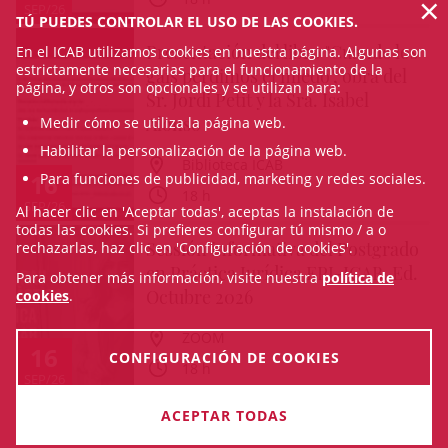
×
SEP/26
TÚ PUEDES CONTROLAR EL USO DE LAS COOKIES.
Presentación del libro "Cuando los
En el ICAB utilizamos cookies en nuestra página. Algunas son
estrictamente necesarias para el funcionamiento de la
gais perdimos el miedo", obra del
página, y otros son opcionales y se utilizan para:
Sr. Jordi Petit y la Sra. Isabel
Alonso
Medir cómo se utiliza la página web.
Habilitar la personalización de la página web.
Biblioteca ICAB
16
Para funciones de publicidad, marketing y redes sociales.
18 h
SEP/26
Al hacer clic en 'Aceptar todas', aceptas la instalación de
todas las cookies. Si prefieres configurar tú mismo / a o
Sessión informativa del Postgrado
rechazarlas, haz clic en 'Configuración de cookies'.
en Práctica Jurídica EPJ-ICAB. Ed.
Para obtener más información, visite nuestra
política de
Octubre 2026
cookies
.
ZOOM
16
CONFIGURACIÓN DE COOKIES
18 h
SEP/26
ACEPTAR TODAS
VER TODA LA AGENDA