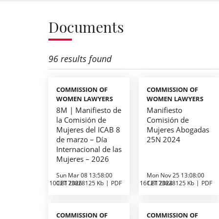
Documents
96 results found
COMMISSION OF
COMMISSION OF
WOMEN LAWYERS
WOMEN LAWYERS
8M | Manifiesto de
Manifiesto
la Comisión de
Comisión de
Mujeres del ICAB 8
Mujeres Abogadas
de marzo – Día
25N 2024
Internacional de las
Mujeres – 2026
Sun Mar 08 13:58:00
Mon Nov 25 13:08:00
100.8173828125 Kb
CET 2026
PDF
161.8173828125 Kb
CET 2024
PDF
COMMISSION OF
COMMISSION OF