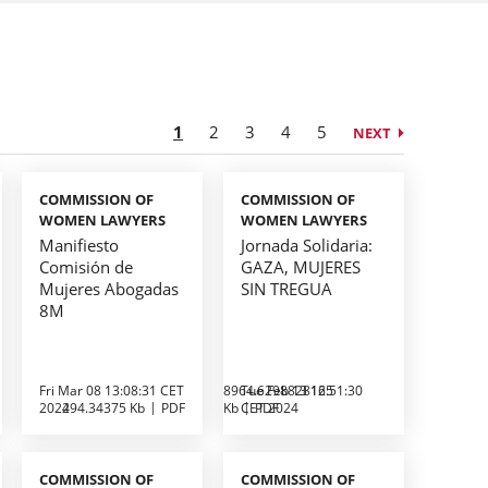
1
2
3
4
5
NEXT
COMMISSION OF
COMMISSION OF
WOMEN LAWYERS
WOMEN LAWYERS
Manifiesto
Jornada Solidaria:
Comisión de
GAZA, MUJERES
Mujeres Abogadas
SIN TREGUA
8M
Fri Mar 08 13:08:31 CET
8964.6298828125
Tue Feb 13 16:51:30
2024
294.34375 Kb
PDF
Kb
CET 2024
PDF
COMMISSION OF
COMMISSION OF