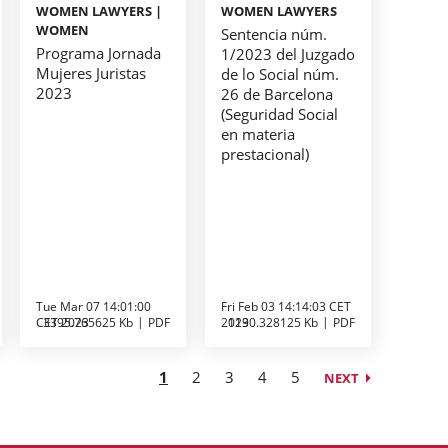
WOMEN LAWYERS |
WOMEN LAWYERS
WOMEN
Sentencia núm.
Programa Jornada
1/2023 del Juzgado
Mujeres Juristas
de lo Social núm.
2023
26 de Barcelona
(Seguridad Social
en materia
prestacional)
Tue Mar 07 14:01:00
Fri Feb 03 14:14:03 CET
CET 2023
3395.765625 Kb
PDF
2023
1190.328125 Kb
PDF
1
2
3
4
5
NEXT