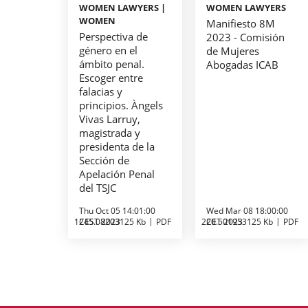
WOMEN LAWYERS |
WOMEN LAWYERS
WOMEN
Manifiesto 8M
Perspectiva de
2023 - Comisión
género en el
de Mujeres
ámbito penal.
Abogadas ICAB
Escoger entre
falacias y
principios. Àngels
Vivas Larruy,
magistrada y
presidenta de la
Sección de
Apelación Penal
del TSJC
Thu Oct 05 14:01:00
Wed Mar 08 18:00:00
1245.08203125 Kb
CEST 2023
PDF
220.501953125 Kb
CET 2023
PDF