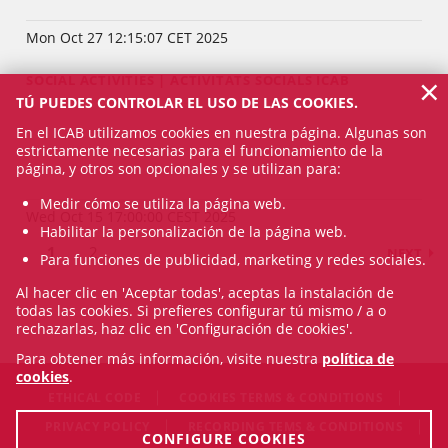
Mon Oct 27 12:15:07 CET 2025
×
SOCIAL ACTIVITIES | ACTIVITATS SOCIALS ICAB
TÚ PUEDES CONTROLAR EL USO DE LAS COOKIES.
En el ICAB utilizamos cookies en nuestra página. Algunas son
estrictamente necesarias para el funcionamiento de la
página, y otros son opcionales y se utilizan para:
Medir cómo se utiliza la página web.
Wed Oct 15 17:00:00 CEST 2025
Habilitar la personalización de la página web.
1
2
NEXT
Para funciones de publicidad, marketing y redes sociales.
Al hacer clic en 'Aceptar todas', aceptas la instalación de
todas las cookies. Si prefieres configurar tú mismo / a o
rechazarlas, haz clic en 'Configuración de cookies'.
Para obtener más información, visite nuestra
política de
cookies
.
ETHICAL CODE
COOKIES TERMS & CONDITIONS
PRIVACY POLICY
RECORDING TEMS & CONDITIONS
CONFIGURE COOKIES