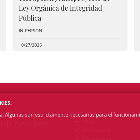
Ley Orgánica de Integridad
Pública
IN-PERSON
10/27/2026
KIES.
egi
Contact
na. Algunas son estrictamente necesarias para el funcionami
a de Barcelona
FAQs
Work with us
Transparency