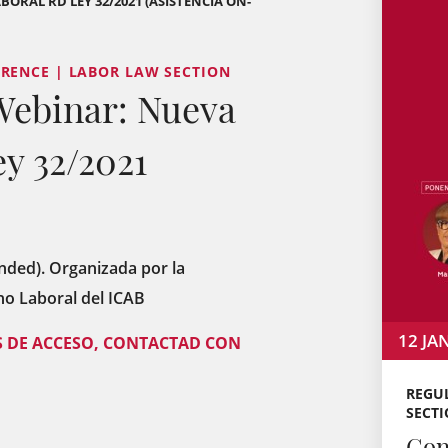
RAL RD LEY 32/2021 (ASISTENCIA ON-
RENCE | LABOR LAW SECTION
Webinar: Nueva
y 32/2021
nded). Organizada por la
ho Laboral del ICAB
12
JA
S DE ACCESO, CONTACTAD CON
REGU
SECT
Con