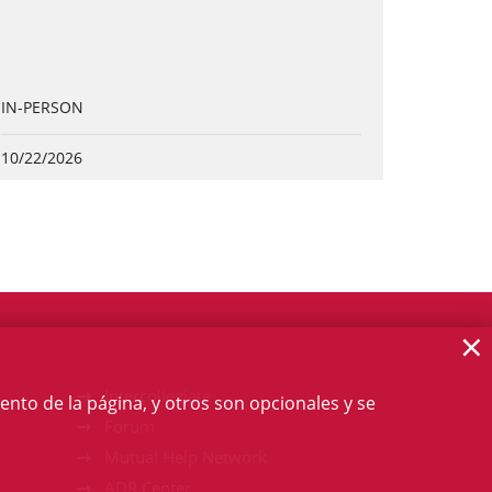
IN-PERSON
10/22/2026
×
Intercollegiate
ento de la página, y otros son opcionales y se
Forum
Mutual Help Network
ADR Center