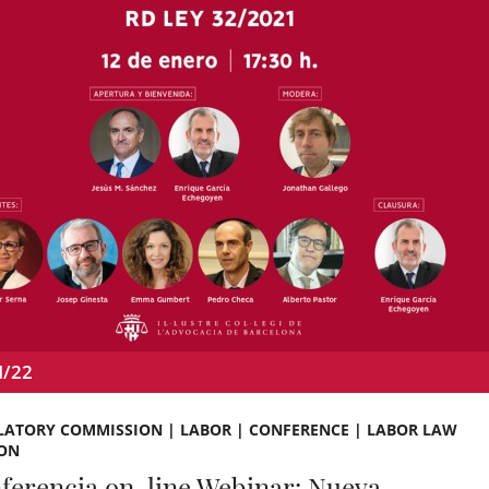
N/22
LATORY COMMISSION | LABOR | CONFERENCE | LABOR LAW
ION
ferencia on-line Webinar: Nueva