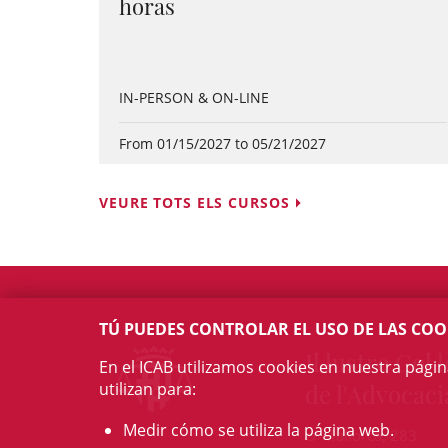
horas
IN-PERSON & ON-LINE
From 01/15/2027 to 05/21/2027
VEURE TOTS ELS CURSOS
TÚ PUEDES CONTROLAR EL USO DE LAS COO
Il·lustre Col·l
En el ICAB utilizamos cookies en nuestra pági
utilizan para:
de l'Advocaci
Medir cómo se utiliza la página web.
c/ Mallorca, 283