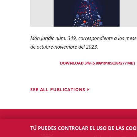
Món Jurídic núm. 349, correspondiente a los mese
de octubre-noviembre del 2023.
DOWNLOAD 349 (5.899191856384277 MB)
SEE ALL PUBLICATIONS
TÚ PUEDES CONTROLAR EL USO DE LAS COO