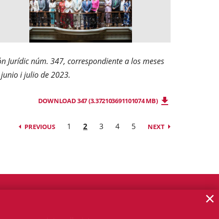
n Jurídic núm. 347, correspondiente a los meses
 junio i julio de 2023.
DOWNLOAD 347 (3.372103691101074 MB)
1
2
3
4
5
PREVIOUS
NEXT
×