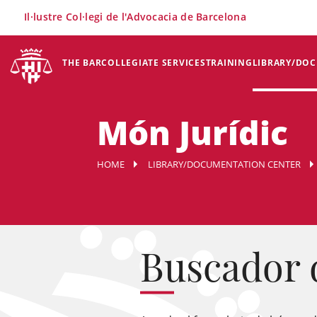
×
Il·lustre Col·legi de l'Advocacia de Barcelona
THE BAR
COLLEGIATE SERVICES
TRAINING
LIBRARY/DO
Món Jurídic
HOME
LIBRARY/DOCUMENTATION CENTER
Buscador 