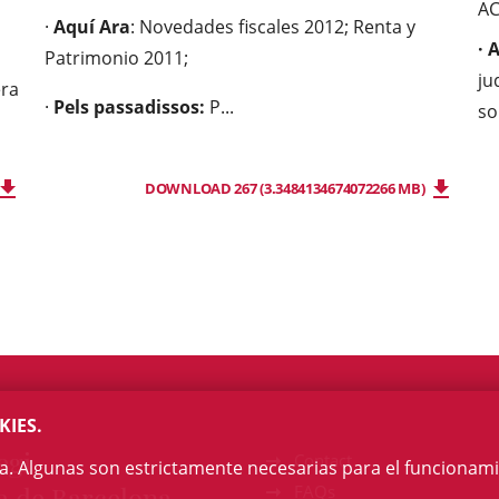
A
·
Aquí Ara
: Novedades fiscales 2012; Renta y
· 
Patrimonio 2011;
ju
era
·
Pels passadissos:
P...
so
DOWNLOAD 267 (3.3484134674072266 MB)
KIES.
egi
Contact
na. Algunas son estrictamente necesarias para el funcionami
a de Barcelona
FAQs