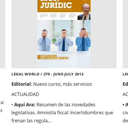
LEGAL WORLD / 270 - JUNE-JULY 2012
LE
Editorial
: Nuevo curso, más servicios
Ed
ACTUALIDAD
A
a:
•
Aquí Ara:
Resumen de las novedades
• 
es
legislativas. Amnistía fiscal: Incertidumbres que
ci
frenan las regula...
de