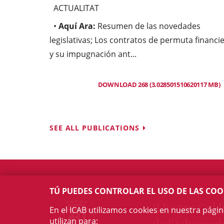
ACTUALITAT
•
Aquí Ara:
Resumen de las novedades
legislativas; Los contratos de permuta financi
y su impugnación ant...
DOWNLOAD 268 (3.028501510620117 MB)
SEE ALL PUBLICATIONS
TÚ PUEDES CONTROLAR EL USO DE LAS COO
Il·lustre Col·l
En el ICAB utilizamos cookies en nuestra pági
utilizan para:
de l'Advocaci