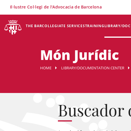
×
Il·lustre Col·legi de l'Advocacia de Barcelona
THE BAR
COLLEGIATE SERVICES
TRAINING
LIBRARY/DO
Món Jurídic
HOME
LIBRARY/DOCUMENTATION CENTER
Buscador 