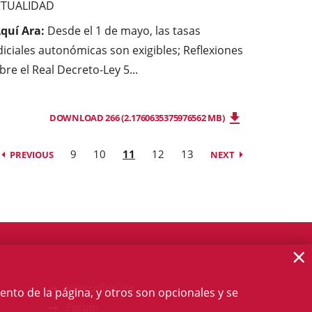
CTUALIDAD
Aquí Ara:
Desde el 1 de mayo, las tasas
diciales autonómicas son exigibles; Reflexiones
bre el Real Decreto-Ley 5...
DOWNLOAD 266 (2.1760635375976562 MB)
9
10
11
12
13
PREVIOUS
NEXT
×
Intercollegiate
ento de la página, y otros son opcionales y se
Forum