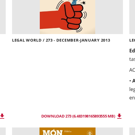
LEGAL WORLD / 273 - DECEMBER-JANUARY 2013
LE
Ed
ta
A
•
A
le
en
DOWNLOAD 273 (6.483198165893555 MB)