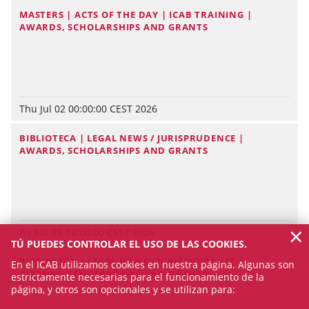
MASTERS | ACTS OF THE DAY | ICAB TRAINING |
AWARDS, SCHOLARSHIPS AND GRANTS
Thu Jul 02 00:00:00 CEST 2026
BIBLIOTECA | LEGAL NEWS / JURISPRUDENCE |
AWARDS, SCHOLARSHIPS AND GRANTS
×
Fri Jun 26 14:00:00 CEST 2026
TÚ PUEDES CONTROLAR EL USO DE LAS COOKIES.
BIBLIOTECA | LEGAL NEWS / JURISPRUDENCE |
En el ICAB utilizamos cookies en nuestra página. Algunas son
AWARDS, SCHOLARSHIPS AND GRANTS
estrictamente necesarias para el funcionamiento de la
página, y otros son opcionales y se utilizan para: